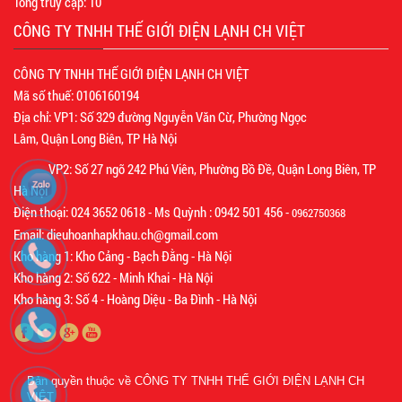
Tổng truy cập:
10
CÔNG TY TNHH THẾ GIỚI ĐIỆN LẠNH CH VIỆT
CÔNG TY TNHH THẾ GIỚI ĐIỆN LẠNH CH VIỆT
Mã số thuế: 0106160194
Địa chỉ: VP1: Số 329 đường Nguyễn Văn Cừ, Phường Ngọc
Lâm, Quận Long Biên, TP Hà Nội
VP2: Số 27 ngõ 242 Phú Viên, Phường Bồ Đề, Quận Long Biên, TP
Hà Nội
Điện thoại: 024 3652 0618 - Ms Quỳnh : 0942 501 456 -
0962750368
Email: dieuhoanhapkhau.ch@gmail.com
Kho hàng 1: Kho Cảng - Bạch Đằng - Hà Nội
Kho hàng 2: Số 622 - Minh Khai - Hà Nội
Kho hàng 3: Số 4 - Hoàng Diệu - Ba Đình - Hà Nội
Bản quyền thuộc về
CÔNG TY TNHH THẾ GIỚI ĐIỆN LẠNH CH
VIỆT