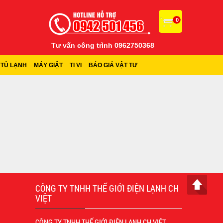
0
Tư vấn công trình 0962750368
TỦ LẠNH
MÁY GIẶT
TI VI
BÁO GIÁ VẬT TƯ
CÔNG TY TNHH THẾ GIỚI ĐIỆN LẠNH CH
VIỆT
CÔNG TY TNHH THẾ GIỚI ĐIỆN LẠNH CH VIỆT