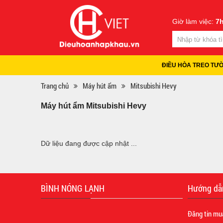
Giờ làm việc:
7h
ĐIỀU HÒA TREO TƯ
Trang chủ
Máy hút ẩm
Mitsubishi Hevy
Máy hút ẩm Mitsubishi Hevy
Dữ liệu đang được cập nhật ...
BÌNH NÓNG LẠNH
Hướng dẫ
Đăng tin mu