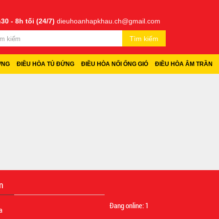
30 - 8h tối (24/7)
dieuhoanhapkhau.ch@gmail.com
Tìm kiếm
ỜNG
ĐIỀU HÒA TỦ ĐỨNG
ĐIỀU HÒA NỐI ỐNG GIÓ
ĐIỀU HÒA ÂM TRẦN
n
Đang online:
1
a