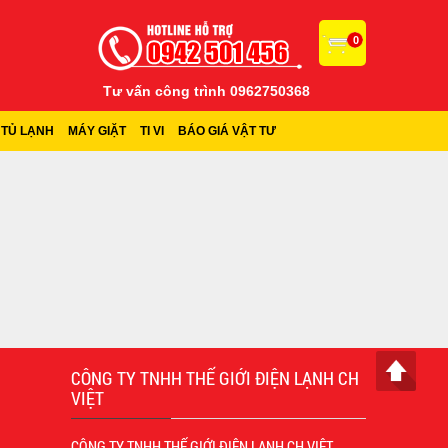
0
Tư vấn công trình 0962750368
TỦ LẠNH
MÁY GIẶT
TI VI
BÁO GIÁ VẬT TƯ
CÔNG TY TNHH THẾ GIỚI ĐIỆN LẠNH CH
VIỆT
CÔNG TY TNHH THẾ GIỚI ĐIỆN LẠNH CH VIỆT