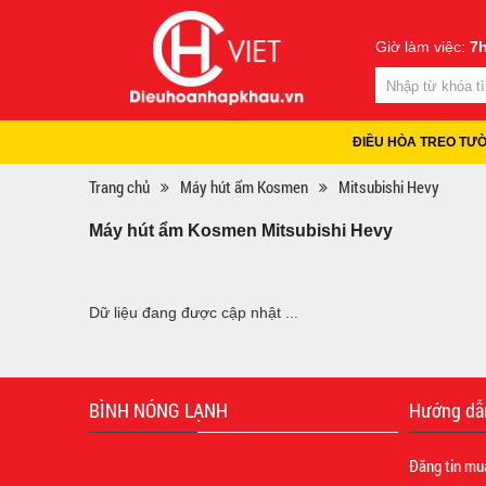
Giờ làm việc:
7h
ĐIỀU HÒA TREO TƯ
Trang chủ
Máy hút ẩm Kosmen
Mitsubishi Hevy
Máy hút ẩm Kosmen Mitsubishi Hevy
Dữ liệu đang được cập nhật ...
BÌNH NÓNG LẠNH
Hướng dẫ
Đăng tin mu