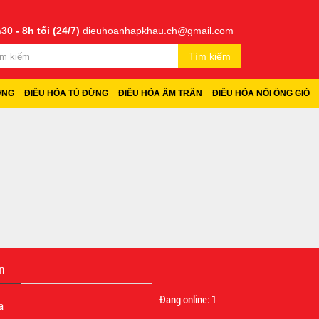
30 - 8h tối (24/7)
dieuhoanhapkhau.ch@gmail.com
Tìm kiếm
ỜNG
ĐIỀU HÒA TỦ ĐỨNG
ĐIỀU HÒA ÂM TRẦN
ĐIỀU HÒA NỐI ỐNG GIÓ
n
Đang online:
1
a