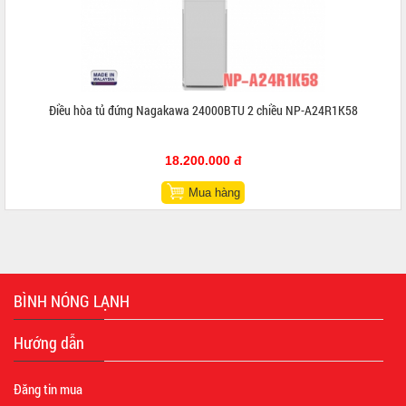
Điều hòa tủ đứng Nagakawa 24000BTU 2 chiều NP-A24R1K58
18.200.000 đ
Mua hàng
BÌNH NÓNG LẠNH
Hướng dẫn
Đăng tin mua