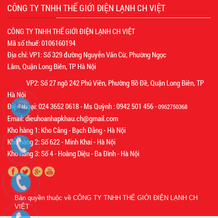
CÔNG TY TNHH THẾ GIỚI ĐIỆN LẠNH CH VIỆT
CÔNG TY TNHH THẾ GIỚI ĐIỆN LẠNH CH VIỆT
Mã số thuế: 0106160194
Địa chỉ: VP1: Số 329 đường Nguyễn Văn Cừ, Phường Ngọc
Lâm, Quận Long Biên, TP Hà Nội
VP2: Số 27 ngõ 242 Phú Viên, Phường Bồ Đề, Quận Long Biên, TP
Hà Nội
Điện thoại: 024 3652 0618 - Ms Quỳnh : 0942 501 456 -
0962750368
Email: dieuhoanhapkhau.ch@gmail.com
Kho hàng 1: Kho Cảng - Bạch Đằng - Hà Nội
Kho hàng 2: Số 622 - Minh Khai - Hà Nội
Kho hàng 3: Số 4 - Hoàng Diệu - Ba Đình - Hà Nội
Bản quyền thuộc về
CÔNG TY TNHH THẾ GIỚI ĐIỆN LẠNH CH
VIỆT