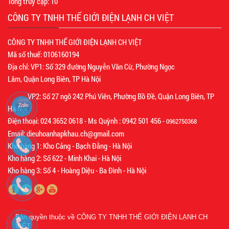
Tổng truy cập:
10
CÔNG TY TNHH THẾ GIỚI ĐIỆN LẠNH CH VIỆT
CÔNG TY TNHH THẾ GIỚI ĐIỆN LẠNH CH VIỆT
Mã số thuế: 0106160194
Địa chỉ: VP1: Số 329 đường Nguyễn Văn Cừ, Phường Ngọc
Lâm, Quận Long Biên, TP Hà Nội
VP2: Số 27 ngõ 242 Phú Viên, Phường Bồ Đề, Quận Long Biên, TP
Hà Nội
Điện thoại: 024 3652 0618 - Ms Quỳnh : 0942 501 456 -
0962750368
Email: dieuhoanhapkhau.ch@gmail.com
Kho hàng 1: Kho Cảng - Bạch Đằng - Hà Nội
Kho hàng 2: Số 622 - Minh Khai - Hà Nội
Kho hàng 3: Số 4 - Hoàng Diệu - Ba Đình - Hà Nội
Bản quyền thuộc về
CÔNG TY TNHH THẾ GIỚI ĐIỆN LẠNH CH
VIỆT