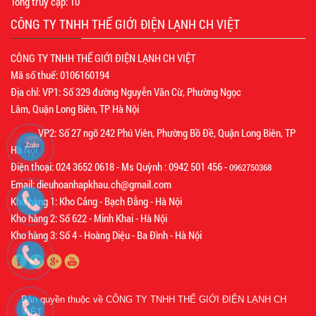
Tổng truy cập:
10
CÔNG TY TNHH THẾ GIỚI ĐIỆN LẠNH CH VIỆT
CÔNG TY TNHH THẾ GIỚI ĐIỆN LẠNH CH VIỆT
Mã số thuế: 0106160194
Địa chỉ: VP1: Số 329 đường Nguyễn Văn Cừ, Phường Ngọc
Lâm, Quận Long Biên, TP Hà Nội
VP2: Số 27 ngõ 242 Phú Viên, Phường Bồ Đề, Quận Long Biên, TP
Hà Nội
Điện thoại: 024 3652 0618 - Ms Quỳnh : 0942 501 456 -
0962750368
Email: dieuhoanhapkhau.ch@gmail.com
Kho hàng 1: Kho Cảng - Bạch Đằng - Hà Nội
Kho hàng 2: Số 622 - Minh Khai - Hà Nội
Kho hàng 3: Số 4 - Hoàng Diệu - Ba Đình - Hà Nội
Bản quyền thuộc về
CÔNG TY TNHH THẾ GIỚI ĐIỆN LẠNH CH
VIỆT