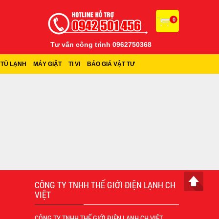
0
Tư vấn công trình 0962750368
TỦ LẠNH
MÁY GIẶT
TI VI
BÁO GIÁ VẬT TƯ
CÔNG TY TNHH THẾ GIỚI ĐIỆN LẠNH CH
VIỆT
CÔNG TY TNHH THẾ GIỚI ĐIỆN LẠNH CH VIỆT