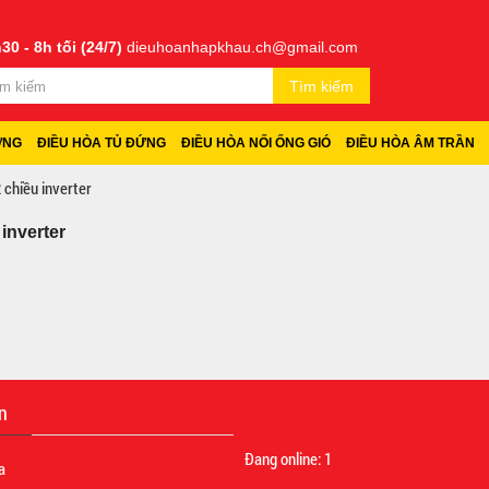
30 - 8h tối (24/7)
dieuhoanhapkhau.ch@gmail.com
Tìm kiếm
ỜNG
ĐIỀU HÒA TỦ ĐỨNG
ĐIỀU HÒA NỐI ỐNG GIÓ
ĐIỀU HÒA ÂM TRẦN
 chiều inverter
inverter
n
Đang online:
1
a