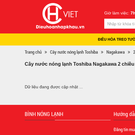
Giờ làm việc:
7h
ĐIỀU HÒA TREO TƯ
Trang chủ
Cây nước nóng lạnh Toshiba
Nagakawa
2
Cây nước nóng lạnh Toshiba Nagakawa 2 chiều 
Dữ liệu đang được cập nhật ...
BÌNH NÓNG LẠNH
Hướng dẫ
Đăng tin mu