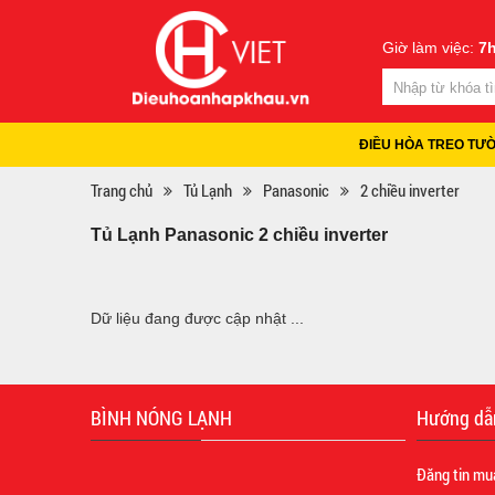
Giờ làm việc:
7h
ĐIỀU HÒA TREO TƯ
Trang chủ
Tủ Lạnh
Panasonic
2 chiều inverter
Tủ Lạnh Panasonic 2 chiều inverter
Dữ liệu đang được cập nhật ...
BÌNH NÓNG LẠNH
Hướng dẫ
Đăng tin mu