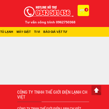
0
Tư vấn công trình 0962750368
TỦ LẠNH
MÁY GIẶT
TI VI
BÁO GIÁ VẬT TƯ
CÔNG TY TNHH THẾ GIỚI ĐIỆN LẠNH CH
VIỆT
CÔNG TY TNHH THẾ GIỚI ĐIỆN LẠNH CH VIỆT