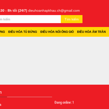
30 - 8h tối (24/7)
dieuhoanhapkhau.ch@gmail.com
Tìm kiếm
ỜNG
ĐIỀU HÒA TỦ ĐỨNG
ĐIỀU HÒA NỐI ỐNG GIÓ
ĐIỀU HÒA ÂM TRẦN
n
Đang online:
1
a