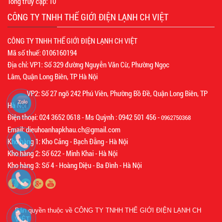
Tổng truy cập:
10
CÔNG TY TNHH THẾ GIỚI ĐIỆN LẠNH CH VIỆT
CÔNG TY TNHH THẾ GIỚI ĐIỆN LẠNH CH VIỆT
Mã số thuế: 0106160194
Địa chỉ: VP1: Số 329 đường Nguyễn Văn Cừ, Phường Ngọc
Lâm, Quận Long Biên, TP Hà Nội
VP2: Số 27 ngõ 242 Phú Viên, Phường Bồ Đề, Quận Long Biên, TP
Hà Nội
Điện thoại: 024 3652 0618 - Ms Quỳnh : 0942 501 456 -
0962750368
Email: dieuhoanhapkhau.ch@gmail.com
Kho hàng 1: Kho Cảng - Bạch Đằng - Hà Nội
Kho hàng 2: Số 622 - Minh Khai - Hà Nội
Kho hàng 3: Số 4 - Hoàng Diệu - Ba Đình - Hà Nội
Bản quyền thuộc về
CÔNG TY TNHH THẾ GIỚI ĐIỆN LẠNH CH
VIỆT