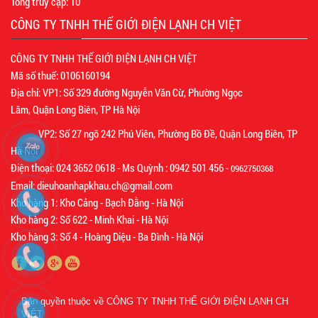
Tổng truy cập:
10
CÔNG TY TNHH THẾ GIỚI ĐIỆN LẠNH CH VIỆT
CÔNG TY TNHH THẾ GIỚI ĐIỆN LẠNH CH VIỆT
Mã số thuế: 0106160194
Địa chỉ: VP1: Số 329 đường Nguyễn Văn Cừ, Phường Ngọc
Lâm, Quận Long Biên, TP Hà Nội
VP2: Số 27 ngõ 242 Phú Viên, Phường Bồ Đề, Quận Long Biên, TP
Hà Nội
Điện thoại: 024 3652 0618 - Ms Quỳnh : 0942 501 456 -
0962750368
Email: dieuhoanhapkhau.ch@gmail.com
Kho hàng 1: Kho Cảng - Bạch Đằng - Hà Nội
Kho hàng 2: Số 622 - Minh Khai - Hà Nội
Kho hàng 3: Số 4 - Hoàng Diệu - Ba Đình - Hà Nội
Bản quyền thuộc về
CÔNG TY TNHH THẾ GIỚI ĐIỆN LẠNH CH
VIỆT