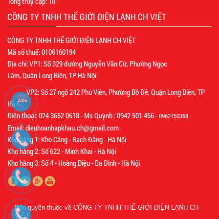
Tổng truy cập:
10
CÔNG TY TNHH THẾ GIỚI ĐIỆN LẠNH CH VIỆT
CÔNG TY TNHH THẾ GIỚI ĐIỆN LẠNH CH VIỆT
Mã số thuế: 0106160194
Địa chỉ: VP1: Số 329 đường Nguyễn Văn Cừ, Phường Ngọc
Lâm, Quận Long Biên, TP Hà Nội
VP2: Số 27 ngõ 242 Phú Viên, Phường Bồ Đề, Quận Long Biên, TP
Hà Nội
Điện thoại: 024 3652 0618 - Ms Quỳnh : 0942 501 456 -
0962750368
Email: dieuhoanhapkhau.ch@gmail.com
Kho hàng 1: Kho Cảng - Bạch Đằng - Hà Nội
Kho hàng 2: Số 622 - Minh Khai - Hà Nội
Kho hàng 3: Số 4 - Hoàng Diệu - Ba Đình - Hà Nội
Bản quyền thuộc về
CÔNG TY TNHH THẾ GIỚI ĐIỆN LẠNH CH
VIỆT