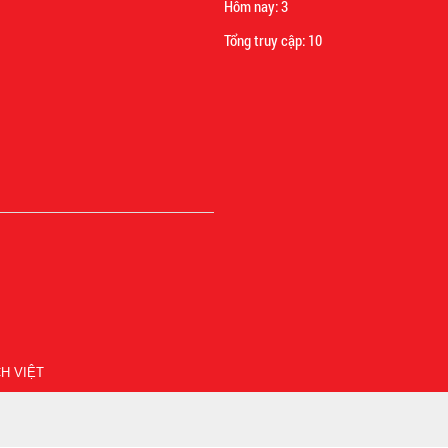
Hôm nay:
3
Tổng truy cập:
10
H VIỆT