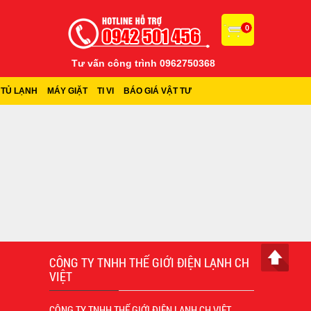
0
Tư vấn công trình 0962750368
TỦ LẠNH
MÁY GIẶT
TI VI
BÁO GIÁ VẬT TƯ
CÔNG TY TNHH THẾ GIỚI ĐIỆN LẠNH CH
VIỆT
CÔNG TY TNHH THẾ GIỚI ĐIỆN LẠNH CH VIỆT