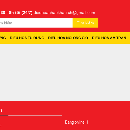
30 - 8h tối (24/7)
dieuhoanhapkhau.ch@gmail.com
Tìm kiếm
ỜNG
ĐIỀU HÒA TỦ ĐỨNG
ĐIỀU HÒA NỐI ỐNG GIÓ
ĐIỀU HÒA ÂM TRẦN
n
Đang online:
1
a