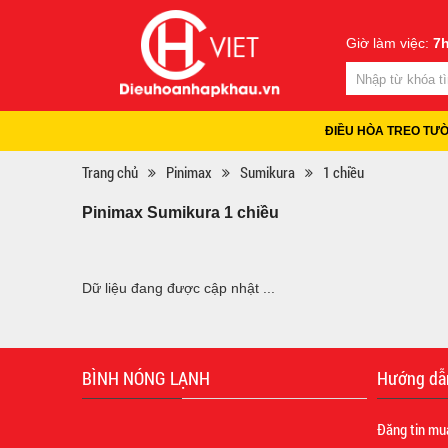
Giờ làm việc:
7h
ĐIỀU HÒA TREO TƯ
Trang chủ
Pinimax
Sumikura
1 chiều
Pinimax Sumikura 1 chiều
Dữ liệu đang được cập nhật ...
BÌNH NÓNG LẠNH
Hướng dẫ
Đăng tin mu