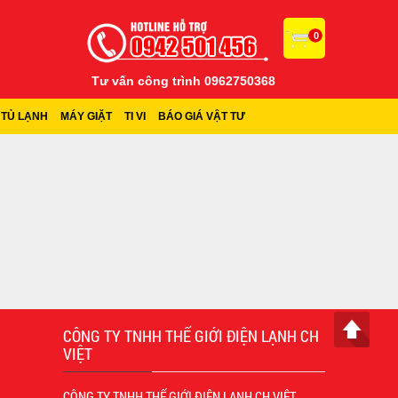
0
Tư vấn công trình 0962750368
TỦ LẠNH
MÁY GIẶT
TI VI
BÁO GIÁ VẬT TƯ
CÔNG TY TNHH THẾ GIỚI ĐIỆN LẠNH CH
VIỆT
CÔNG TY TNHH THẾ GIỚI ĐIỆN LẠNH CH VIỆT