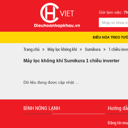
Giờ làm việc:
7h
ĐIỀU HÒA TREO TƯ
Trang chủ
Máy lọc không khí
Sumikura
1 chiều inve
Máy lọc không khí Sumikura 1 chiều inverter
Dữ liệu đang được cập nhật ...
BÌNH NÓNG LẠNH
Hướng dẫ
Đăng tin mu