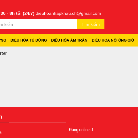
30 - 8h tối (24/7)
dieuhoanhapkhau.ch@gmail.com
Tìm kiếm
ỜNG
ĐIỀU HÒA TỦ ĐỨNG
ĐIỀU HÒA ÂM TRẦN
ĐIỀU HÒA NỐI ỐNG GIÓ
rter
n
Đang online:
1
a