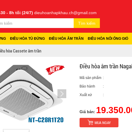
30 - 8h tối (24/7)
dieuhoanhapkhau.ch@gmail.com
Tìm kiếm
ỜNG
ĐIỀU HÒA TỦ ĐỨNG
ĐIỀU HÒA ÂM TRẦN
ĐIỀU HÒA NỐI ỐNG GIÓ
iều hòa Cassete âm trần
Điều hòa âm trần Nag
Mã sản phẩm
:
Bảo hành
:
Xuất xứ
:
19.350.0
Giá bán:
MUA NGAY