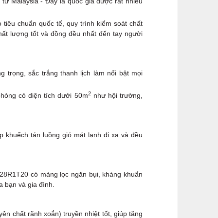
Malaysia - Đây là quốc gia được rất nhiều
tiêu chuẩn quốc tế, quy trình kiểm soát chất
ất lượng tốt và đồng đều nhất đến tay người
 trọng, sắc trắng thanh lịch làm nổi bật mọi
2
hòng có diện tích dưới 50m
như hội trường,
p khuếch tán luồng gió mát lạnh đi xa và đều
28R1T20 có màng lọc ngăn bụi, kháng khuẩn
a bạn và gia đình.
 chất rãnh xoắn) truyền nhiệt tốt, giúp tăng