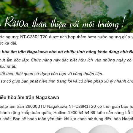
ớc ngưng: NT-C28R1T20 được tích hợp thêm bơm nước ngưng giúp việc 
c xả dài.
u hòa âm trần Nagakawa còn có nhiều tính năng khác đang chờ B
hút ẩm độc lập: Chức năng này đặc biệt hữu ích vào những ngày có
hịu nhất.
 tắt theo thói quen sử dụng của bạn vô cùng thuận tiện.
ự cố giúp bạn phát hiện tình trạng lỗi và có biện pháp xử lý nhanh chó
iều hòa âm trần Nagakawa
sette âm trần 28000BTU Nagakawa NT-C28R1T20 có thời gian bảo hà
 hành rộng khắp toàn quốc, Hotline 1900.54.54.89 luôn sẵn sàng hỗ
 nhất. Bạn sẽ hoàn toàn yên tâm khi lựa chọn sử dụng điều hòa Nag