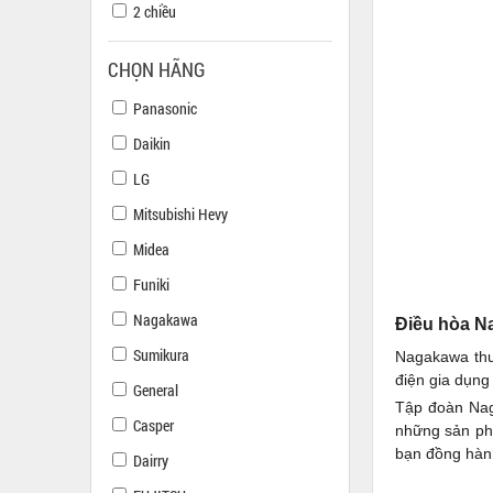
2 chiều
CHỌN HÃNG
Panasonic
Daikin
LG
Mitsubishi Hevy
Midea
Funiki
Nagakawa
Điều hòa N
Sumikura
Nagakawa thư
điện gia dụng
General
Tập đoàn Nag
Casper
những sản phẩ
bạn đồng hành
Dairry