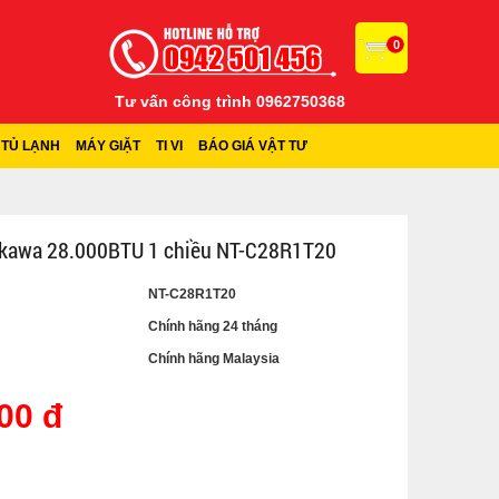
0
Tư vấn công trình 0962750368
TỦ LẠNH
MÁY GIẶT
TI VI
BÁO GIÁ VẬT TƯ
akawa 28.000BTU 1 chiều NT-C28R1T20
NT-C28R1T20
Chính hãng 24 tháng
Chính hãng Malaysia
00 đ