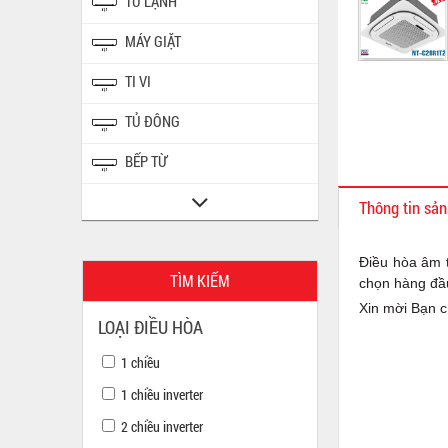
TỦ LẠNH
MÁY GIẶT
TI VI
TỦ ĐÔNG
BẾP TỪ
Thông tin sả
Điều hòa âm 
TÌM KIẾM
chọn hàng đầu
Xin mời Bạn c
LOẠI ĐIỀU HÒA
1 chiều
1 chiều inverter
2 chiều inverter