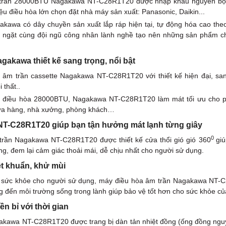
trần 28000BTU Nagakawa NT-C28R1T20 được nhập khẩu nguyên bộ từ 
ệu điều hòa lớn chọn đặt nhà máy sản xuất: Panasonic, Daikin...
awa có dây chuyền sản xuất lắp ráp hiện tại, tự động hóa cao theo 
 ngặt cùng đội ngũ công nhân lành nghề tạo nên những sản phẩm ch
gakawa thiết kế sang trọng, nổi bật
âm trần cassette Nagakawa NT-C28R1T20 với thiết kế hiện đại, sang
 thất..
t điều hòa 28000BTU, Nagakawa NT-C28R1T20 làm mát tối ưu cho p
ửa hàng, nhà xưởng, phòng khách…
T-C28R1T20 giúp bạn tận hưởng mát lạnh từng giây
0
trần Nagakawa NT-C28R1T20 được thiết kế cửa thổi gió gió 360
giú
g, đem lại cảm giác thoải mái, dễ chịu nhất cho người sử dụng.
ệt khuẩn, khử mùi
sức khỏe cho người sử dụng, máy điều hòa âm trần Nagakawa NT-C
 đến môi trường sống trong lành giúp bảo vệ tốt hơn cho sức khỏe củ
n bỉ với thời gian
kawa NT-C28R1T20 được trang bị dàn tản nhiệt đồng (ống đồng nguyên