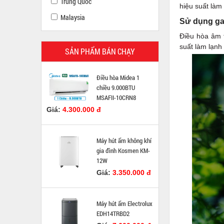
Trung Quốc
hiệu suất làm
Malaysia
Sử dụng ga
Điều hòa âm 
suất làm lạnh
SẢN PHẨM BÁN CHẠY
Điều hòa Midea 1
chiều 9.000BTU
MSAFII-10CRN8
Giá:
4.300.000 đ
Máy hút ẩm không khí
gia đình Kosmen KM-
12W
Giá:
3.350.000 đ
Máy hút ẩm Electrolux
EDH14TRBD2