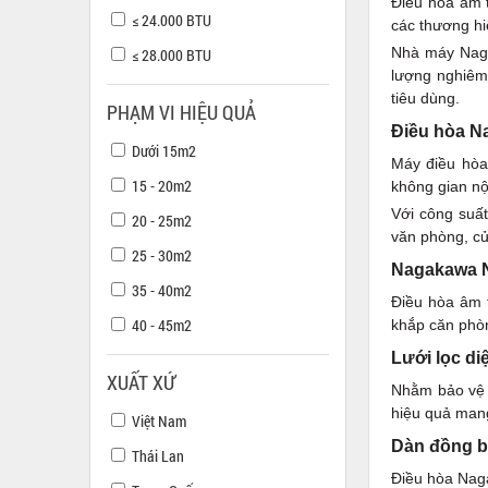
Điều hòa âm 
≤ 24.000 BTU
các thương hi
Nhà máy Nagak
≤ 28.000 BTU
lượng nghiêm
tiêu dùng.
PHẠM VI HIỆU QUẢ
Điều hòa Na
Dưới 15m2
Máy điều hòa 
15 - 20m2
không gian nội
Với công suấ
20 - 25m2
văn phòng, c
25 - 30m2
Nagakawa N
35 - 40m2
Điều hòa âm 
40 - 45m2
khắp căn phòn
Lưới lọc di
XUẤT XỨ
Nhằm bảo vệ 
hiệu quả mang
Việt Nam
Dàn đồng bề
Thái Lan
Điều hòa Naga