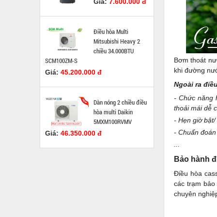
Giá:
7.600.000 đ
Điều hòa Multi
Mitsubishi Heavy 2
chiều 34.000BTU
SCM100ZM-S
Bơm thoát nư
khi đường nướ
Giá:
45.200.000 đ
Ngoài ra điề
- Chức năng 
Dàn nóng 2 chiều điều
thoải mái dễ c
hòa multi Daikin
- Hẹn giờ bật/
5MXM100RVMV
- Chuẩn đoán s
Giá:
46.350.000 đ
...
Bảo hành đ
Điều hòa cas
các trạm bảo
chuyên nghiệp