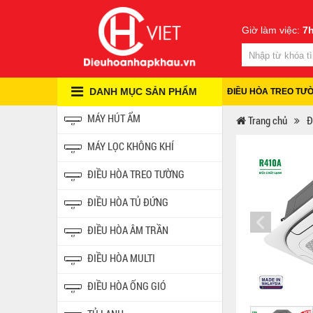
Giờ làm việc:
7h
DANH MỤC SẢN PHẨM
ĐIỀU HÒA TREO TƯ
MÁY HÚT ẨM
Trang chủ
Đ
MÁY LỌC KHÔNG KHÍ
ĐIỀU HÒA TREO TƯỜNG
ĐIỀU HÒA TỦ ĐỨNG
ĐIỀU HÒA ÂM TRẦN
ĐIỀU HÒA MULTI
ĐIỀU HÒA ỐNG GIÓ