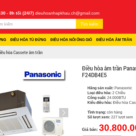
30 - 8h tối (24/7)
dieuhoanhapkhau.ch@gmail.com
Tìm kiếm
ỜNG
ĐIỀU HÒA TỦ ĐỨNG
ĐIỀU HÒA NỐI ỐNG GIÓ
ĐIỀU HÒA ÂM TRẦN
iều hòa Cassete âm trần
Điều hòa âm trần Pan
F24DB4E5
Hãng sản xuất:
Panasonic
Loại điều hòa:
2 Chiều
Công suất:
24.000BTU
Kiểu điều hòa:
Điều hòa Cas
Tình trạng:
còn hàng
Số lượt xem:
227 lượt xem
30.800.0
Giá bán: