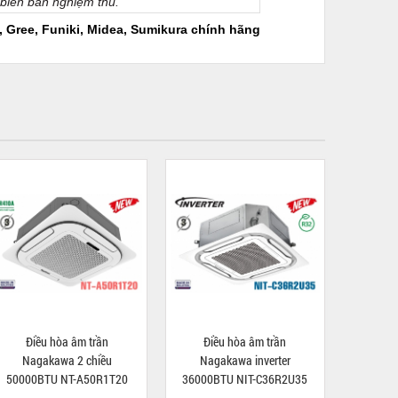
 biên bản nghiệm thu.
i, Gree, Funiki, Midea, Sumikura chính hãng
Điều hòa âm trần
Điều hòa âm trần
Nagakawa 2 chiều
Nagakawa inverter
50000BTU NT-A50R1T20
36000BTU NIT-C36R2U35