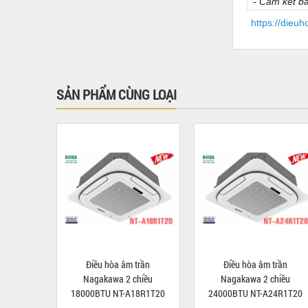
- Cam kết bả
https://dieu
SẢN PHẨM CÙNG LOẠI
Điều hòa âm trần
Điều hòa âm trần
Nagakawa 2 chiều
Nagakawa 2 chiều
18000BTU NT-A18R1T20
24000BTU NT-A24R1T20