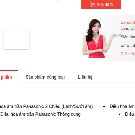
MUA NGAY
Cơ sở 1
Lâm, Qu
Điện th
Email: 
Giờ mở
n phẩm
Sản phẩm cùng loại
Liên hệ
hòa âm trần Panasonic 2 Chiều (Lạnh/Sưởi ấm)
Điều hòa âm
Điều hòa âm trần Panasonic Thông dụng
Điều