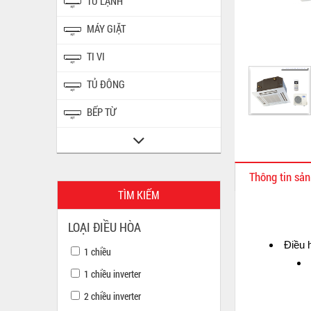
TỦ LẠNH
MÁY GIẶT
TI VI
TỦ ĐÔNG
BẾP TỪ
Thông tin sả
TÌM KIẾM
LOẠI ĐIỀU HÒA
Điều 
1 chiều
1 chiều inverter
2 chiều inverter