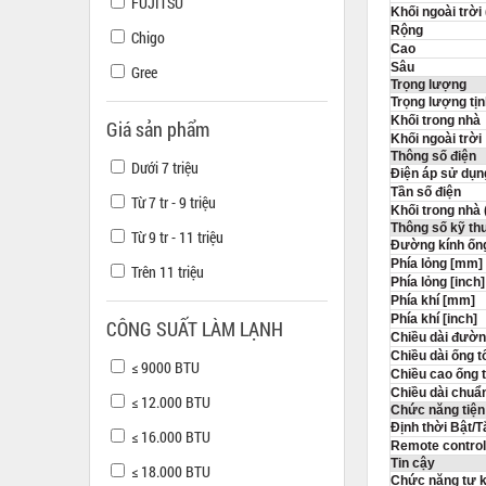
FUJITSU
Khối ngoài trời
Rộng
Chigo
Cao
Sâu
Gree
Trọng lượng
Trọng lượng tịn
Khối trong nhà
Giá sản phẩm
Khối ngoài trời
Thông số điện
Dưới 7 triệu
Điện áp sử dụn
Tần số điện
Từ 7 tr - 9 triệu
Khối trong nhà 
Thông số kỹ th
Từ 9 tr - 11 triệu
Đường kính ốn
Phía lỏng [mm]
Trên 11 triệu
Phía lỏng [inch]
Phía khí [mm]
Phía khí [inch]
CÔNG SUẤT LÀM LẠNH
Chiều dài đườn
Chiều dài ống t
≤ 9000 BTU
Chiều cao ống t
Chiều dài chuẩn
≤ 12.000 BTU
Chức năng tiện
Định thời Bật/Tắ
≤ 16.000 BTU
Remote control
Tin cậy
≤ 18.000 BTU
Chức năng tự k