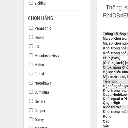
2 chiều
Thống số
F24DB4E
CHỌN HÃNG
Panasonic
Thông số tổng 
Daikin
Mã số Khối tro
Mã số Khối ngoà
LG
Khối trong nhà
Khối trong nhà 
Mitsubishi Hevy
EER [W/W]
(Chế độ lạnh) [
Midea
Chức năng Khô
Bộ lọc Siêu kh
Funiki
Mặt trước rời,
Tiện nghi
Nagakawa
Hệ thống tản g
Khối trong nhà 
Sumikura
Quạt: High/Low
Khối ngoài trời
General
Quạt: High
Kích thước
Casper
Khối trong nhà
Rộng
Dairry
Cao
Sâu