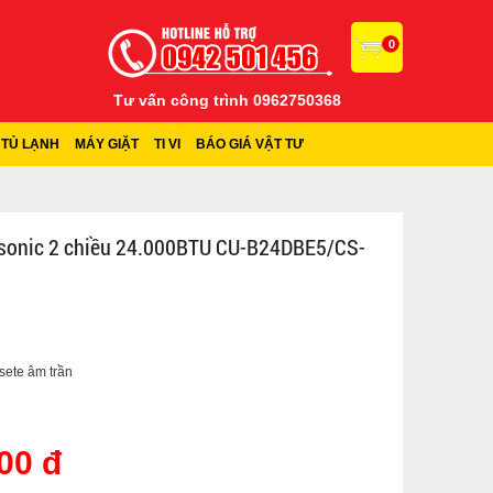
0
Tư vấn công trình 0962750368
TỦ LẠNH
MÁY GIẶT
TI VI
BÁO GIÁ VẬT TƯ
asonic 2 chiều 24.000BTU CU-B24DBE5/CS-
sete âm trần
00 đ