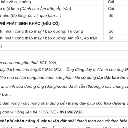
 bảo vệ cục nóng
Cái
eo mặt lạnh
(Dành cho Âm trần, Áp trần)
Cái
tư phụ
(Bu lông, ốc vít, que hàn,…)
Bộ
PHÍ PHÁT SINH KHÁC (NẾU CÓ)
phí nhân công tháo máy / bảo dưỡng: Tủ đứng
Bộ
phí nhân công tháo máy / bảo dưỡng: Âm trần, Áp trần
Bộ
G
rên chưa bao gồm thuế VAT 10%;
dày 0,61mm cho ống Ø6,Ø10,Ø12; - Ống đồng dày 0,71mm cho ống 
điều hòa chỉ áp dụng bảo hành sản phẩm khi sử dụng
lắp đặt bảo ôn 
tra, chỉnh sửa đường ống (đồng/nước) đã đi sẵn (thường ở các chung 
y hở
…
ắp dàn nóng / cục nóng phải dùng đến thang dây giúp cho
bảo dưỡng đ
g góp vui lòng liên hệ HOTLINE -
0916902236
chi phí nhân công & vật tư lắp đặt
phải thanh toán căn cứ theo biên