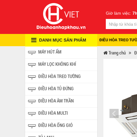
Giờ làm việc:
7h
DANH MỤC SẢN PHẨM
ĐIỀU HÒA TREO TƯ
MÁY HÚT ẨM
Trang chủ
Đ
MÁY LỌC KHÔNG KHÍ
ĐIỀU HÒA TREO TƯỜNG
ĐIỀU HÒA TỦ ĐỨNG
ĐIỀU HÒA ÂM TRẦN
ĐIỀU HÒA MULTI
ĐIỀU HÒA ỐNG GIÓ