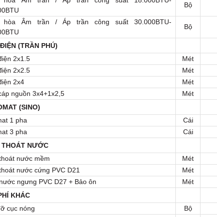
 hòa Âm trần / Áp trần công suất 18.000BTU-
Bộ
00BTU
 hòa Âm trần / Áp trần công suất 30.000BTU-
Bộ
00BTU
ĐIỆN (TRẦN PHÚ)
điện 2x1.5
Mét
điện 2x2.5
Mét
điện 2x4
Mét
cáp nguồn 3x4+1x2,5
Mét
OMAT (SINO)
mat 1 pha
Cái
mat 3 pha
Cái
 THOÁT NƯỚC
thoát nước mềm
Mét
thoát nước cứng PVC D21
Mét
nước ngưng PVC D27 + Bảo ôn
Mét
PHÍ KHÁC
đỡ cục nóng
Bộ