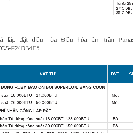
Tối đa 25
27°C DB /
35°C DB /
á lắp đặt điều hòa Điều hòa âm trần Pana
/CS-F24DB4E5
VẬT TƯ
ĐVT
S
 ĐỒNG RUBY, BẢO ÔN ĐÔI SUPERLON, BĂNG CUỐN
 suất 18.000BTU - 24.000BTU
Mét
 suất 26.000BTU - 50.000BTU
Mét
PHÍ NHÂN CÔNG LẮP ĐẶT
 hòa Tủ đứng công suất 18.000BTU-28.000BTU
Bộ
 hòa Tủ đứng công suất 30.000BTU-50.000BTU
Bộ