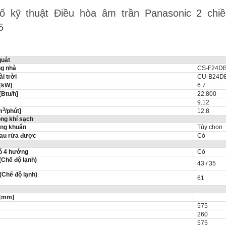
 kỹ thuật Điều hòa âm trần Panasonic 2 ch
5
quát
ng nhà
CS-
F24D
i trời
CU-
B24D
 [kW]
6.7
[Btu/h]
22.800
9.12
3
m
/phút]
12.8
ng khí sạch
áng khuẩn
Tùy chọn
 lau rửa được
Có
ió 4 hướng
Có
(Chế độ lạnh)
43 / 35
 (Chế độ lạnh)
61
 [mm]
575
260
575