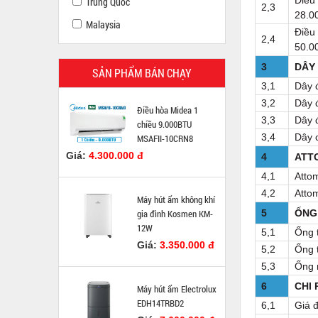
Điều
Trung Quốc
2,3
28.0
Malaysia
Điều
2,4
50.0
3
DÂY 
SẢN PHẨM BÁN CHẠY
3,1
Dây 
3,2
Dây 
Điều hòa Midea 1
3,3
Dây 
chiều 9.000BTU
3,4
Dây 
MSAFII-10CRN8
Giá:
4.300.000 đ
4
ATT
4,1
Atto
4,2
Atto
Máy hút ẩm không khí
gia đình Kosmen KM-
5
ỐNG
12W
5,1
Ống 
Giá:
3.350.000 đ
5,2
Ống 
5,3
Ống 
6
CHI 
Máy hút ẩm Electrolux
EDH14TRBD2
6,1
Giá 