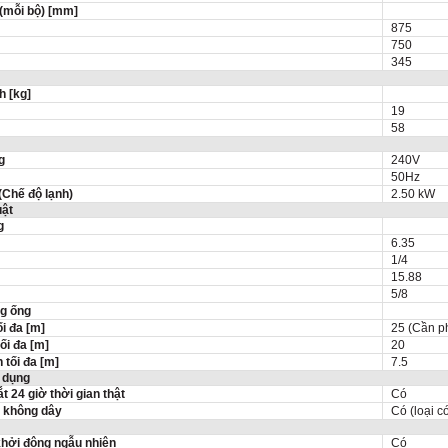
 (mỗi bộ) [mm]
875
750
345
h [kg]
19
58
g
240V
50Hz
(Chế độ lạnh)
2.50 kW
uật
g
6.35
1/4
15.88
5/8
g ống
ối đa [m]
25 (Cần p
ối đa [m]
20
 tối đa [m]
7.5
 dụng
t 24 giờ thời gian thật
Có
 không dây
Có (loại c
hởi động ngẫu nhiên
Có