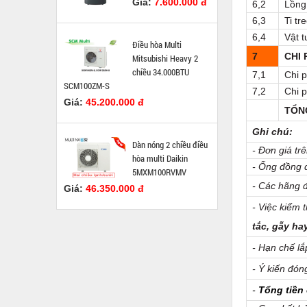
Giá:
7.600.000 đ
6,2
Lồng
6,3
Ti tr
6,4
Vật 
Điều hòa Multi
7
CHI 
Mitsubishi Heavy 2
chiều 34.000BTU
7,1
Chi 
SCM100ZM-S
7,2
Chi 
Giá:
45.200.000 đ
TỔN
Ghi chú:
Dàn nóng 2 chiều điều
- Đơn giá t
hòa multi Daikin
- Ống đồng 
5MXM100RVMV
- Các hãng 
Giá:
46.350.000 đ
- Việc kiểm 
tắc, gẫy ha
- Hạn chế l
- Ý kiến đón
-
Tổng tiền 