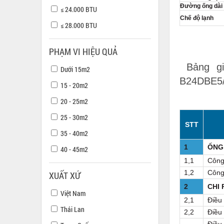
Đường ống dài
≤ 24.000 BTU
Chế độ lạnh
≤ 28.000 BTU
PHẠM VI HIỆU QUẢ
Bảng gi
Dưới 15m2
B24DBE5
15 - 20m2
20 - 25m2
25 - 30m2
STT
35 - 40m2
1
ỐNG
40 - 45m2
1,1
Công
1,2
Công
XUẤT XỨ
2
CHI 
Việt Nam
2,1
Điều
Thái Lan
2,2
Điều