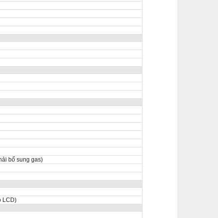
hải bổ sung gas)
ó LCD)