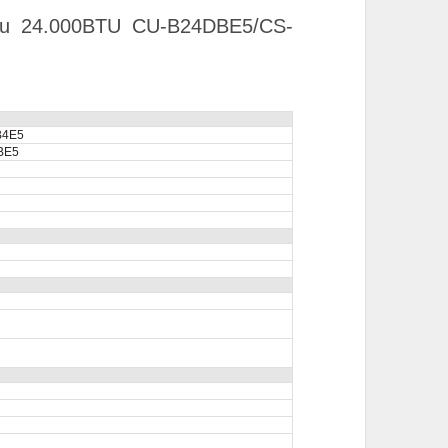
iều 24.000BTU CU-B24DBE5/CS-
B4E5
BE5