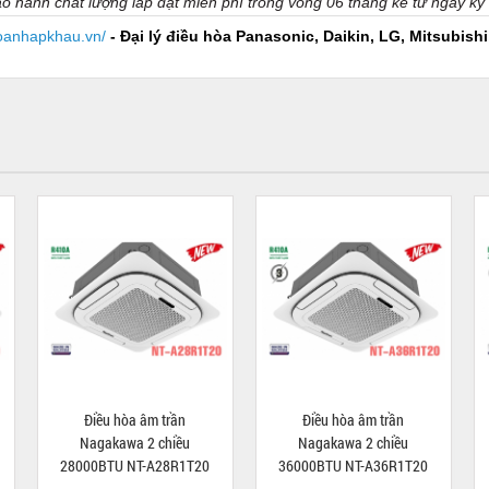
o hành chất lượng lắp đặt miễn phí trong vòng 06 tháng kể từ ngày ký
hoanhapkhau.vn/
- Đại lý điều hòa Panasonic, Daikin, LG, Mitsubish
Điều hòa âm trần
Điều hòa âm trần
Nagakawa 2 chiều
Nagakawa 2 chiều
28000BTU NT-A28R1T20
36000BTU NT-A36R1T20