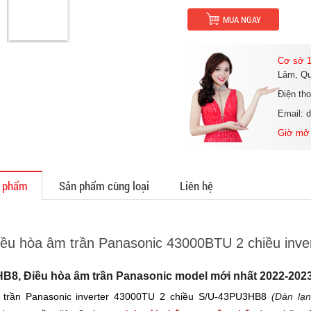
MUA NGAY
Cơ sở 1
Lâm, Qu
Điện th
Email: 
Giờ mở
n phẩm
Sản phẩm cùng loại
Liên hệ
Điều hòa âm trần Panasonic 43000BTU 2 chiều in
B8, Điều hòa âm trần Panasonic model mới nhất 2022-202
trần Panasonic inverter 43000TU 2 chiều S/U-43PU3HB8
(Dàn lạ