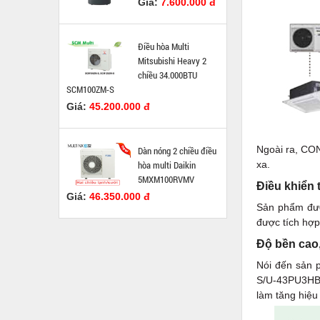
Giá:
7.600.000 đ
Điều hòa Multi
Mitsubishi Heavy 2
chiều 34.000BTU
SCM100ZM-S
Giá:
45.200.000 đ
Ngoài ra, CON
Dàn nóng 2 chiều điều
hòa multi Daikin
xa.
5MXM100RVMV
Điều khiển
Giá:
46.350.000 đ
Sản phẩm được
được tích hợp
Độ bền cao,
Nói đến sản p
S/U-43PU3HB
làm tăng hiệu