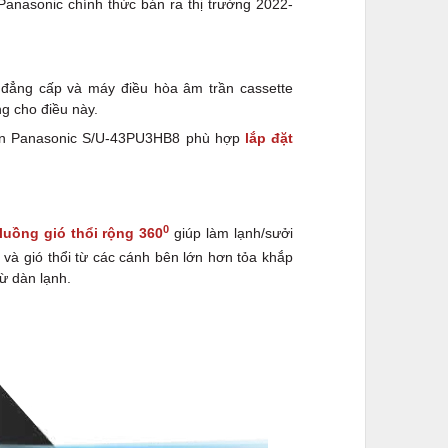
anasonic chính thức bán ra thị trường 2022-
 đẳng cấp và máy điều hòa âm trần cassette
 cho điều này.
rần Panasonic S/U-43PU3HB8 phù hợp
lắp đặt
0
luồng gió thổi rộng 360
giúp làm lạnh/sưởi
 và gió thổi từ các cánh bên lớn hơn tỏa khắp
ừ dàn lạnh.