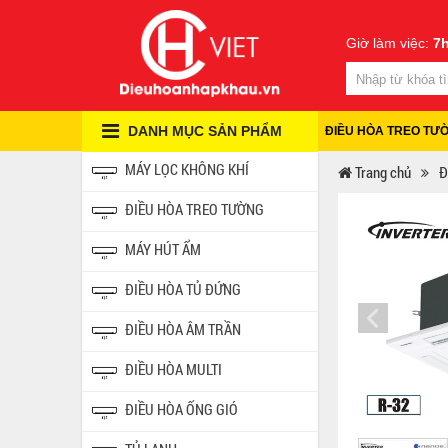
Giờ làm việc:
7h
DANH MỤC SẢN PHẨM
ĐIỀU HÒA TREO TƯ
MÁY LỌC KHÔNG KHÍ
Trang chủ
Đ
ĐIỀU HÒA TREO TƯỜNG
MÁY HÚT ẨM
ĐIỀU HÒA TỦ ĐỨNG
ĐIỀU HÒA ÂM TRẦN
ĐIỀU HÒA MULTI
ĐIỀU HÒA ỐNG GIÓ