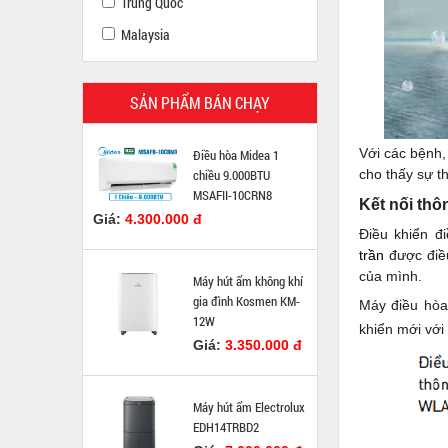
Trung Quốc
Malaysia
SẢN PHẨM BÁN CHẠY
Với các bệnh,
Điều hòa Midea 1
chiều 9.000BTU
cho thấy sự t
MSAFII-10CRN8
Kết nối th
Giá:
4.300.000 đ
Điều khiển đ
trần
được điều
của mình.
Máy hút ẩm không khí
gia đình Kosmen KM-
Máy điều hò
12W
khiển mới với 
Giá:
3.350.000 đ
Máy hút ẩm Electrolux
EDH14TRBD2