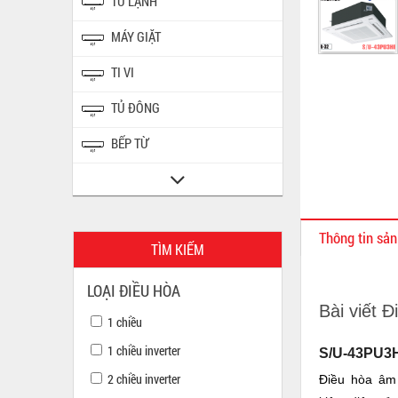
TỦ LẠNH
MÁY GIẶT
TI VI
TỦ ĐÔNG
BẾP TỪ
Thông tin sả
TÌM KIẾM
LOẠI ĐIỀU HÒA
Bài viết 
1 chiều
1 chiều inverter
S/U-43PU3H
2 chiều inverter
Điều hòa âm 