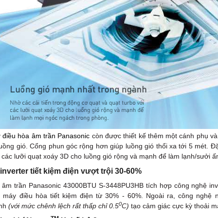
y
điều hòa âm trần Panasonic
còn được thiết kế thêm một cánh phụ và 
luồng gió. Cổng phun góc rộng hơn giúp luồng gió thổi xa tới 5 mét. Đặ
i các lưỡi quạt xoáy 3D cho luồng gió rộng và mạnh để làm lạnh/sưởi 
nverter tiết kiệm điện vượt trội 30-60%
 âm trần Panasonic 43000BTU S-3448PU3HB tích hợp công nghệ inverte
p máy điều hòa tiết kiệm điện từ 30% - 60%. Ngoài ra, công nghệ 
0
ịnh
(với mức chênh lệch rất thấp chỉ 0.5
C)
tạo cảm giác cực kỳ thoải m