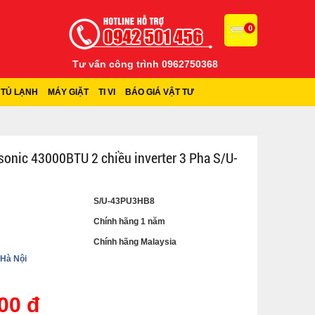
0
Tư vấn công trình 0962750368
TỦ LẠNH
MÁY GIẶT
TI VI
BÁO GIÁ VẬT TƯ
sonic 43000BTU 2 chiều inverter 3 Pha S/U-
S/U-43PU3HB8
Chính hãng 1 năm
Chính hãng Malaysia
 Hà Nội
00 đ