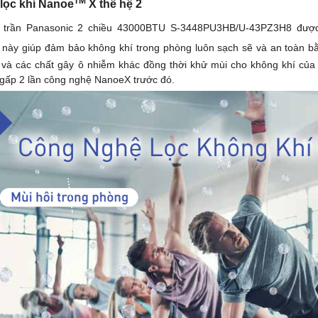
TM
lọc khí Nanoe
X thế hệ 2
 trần Panasonic 2 chiều 43000BTU S-3448PU3HB/U-43PZ3H8 đư
này giúp đảm bảo không khí trong phòng luôn sạch sẽ và an toàn bằn
 và các chất gây ô nhiễm khác đồng thời khử mùi cho không khí của 
gấp 2 lần công nghệ NanoeX trước đó.