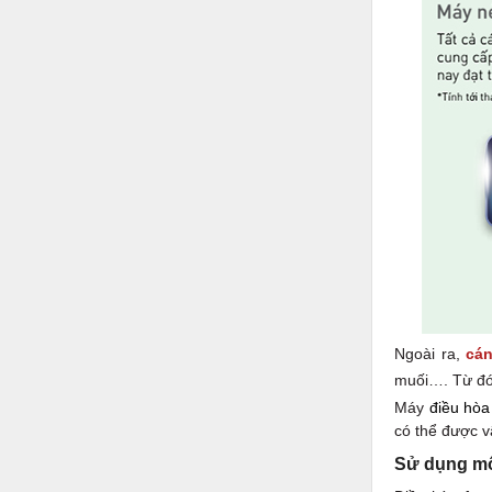
Ngoài ra,
cán
muối…. Từ đó 
Máy
điều hòa
có thể được v
Sử dụng môi