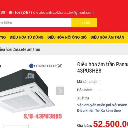
30 - 8h tối (24/7)
dieuhoanhapkhau.ch@gmail.com
Tìm kiếm
ỜNG
ĐIỀU HÒA TỦ ĐỨNG
ĐIỀU HÒA NỐI ỐNG GIÓ
ĐIỀU HÒA ÂM TRẦN
iều hòa Cassete âm trần
Điều hòa âm trần Pana
43PU3HB8
Mã sản phẩm
:
Bảo hành
:
Xuất xứ
:
Vận chuyển miễn phí Nội thành
Điều khiển Từ Xa kèm theo
52.500.0
Giá bán: