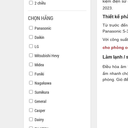
kiệm điện sử
2 chiều
2023.
Thiết kế ph
CHỌN HÃNG
Từ trước đến
Panasonic
Panasonic S-
Daikin
Với công suấ
LG
cho phòng có
Mitsubishi Hevy
Làm lạnh /
Midea
Điều hòa âm 
Funiki
ấm nhanh chón
phòng. Gió đế
Nagakawa
Sumikura
General
Casper
Dairry