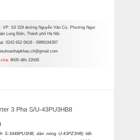
:
VP: Số 329 đường Nguyễn Văn Cừ, Phường Ngọc
ận Long Biên, Thành phố Hà Nội.
oại: 0243 652 0618 - 0989194397
dieuhoanhapkhau.ch@gmail.com
 cửa:
8h00 đến 22h00
verter 3 Pha S/U-43PU3HB8
3
nh S-3448PU3HB, dàn nóng U-43PZ3H8)
tiết