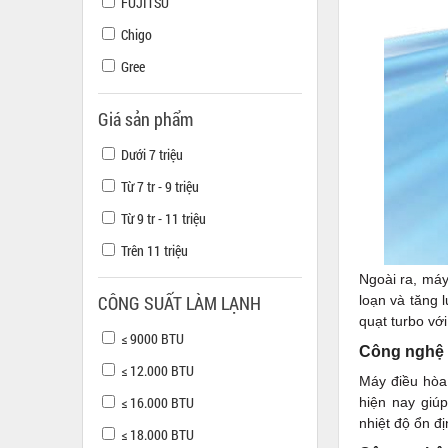
FUJITSU
Chigo
Gree
Giá sản phẩm
Dưới 7 triệu
Từ 7 tr - 9 triệu
Từ 9 tr - 11 triệu
Trên 11 triệu
Ngoài ra, má
CÔNG SUẤT LÀM LẠNH
loạn và tăng 
quạt turbo vớ
≤ 9000 BTU
Công nghệ i
≤ 12.000 BTU
Máy điều hòa
≤ 16.000 BTU
hiện nay giú
nhiệt độ ổn đ
≤ 18.000 BTU