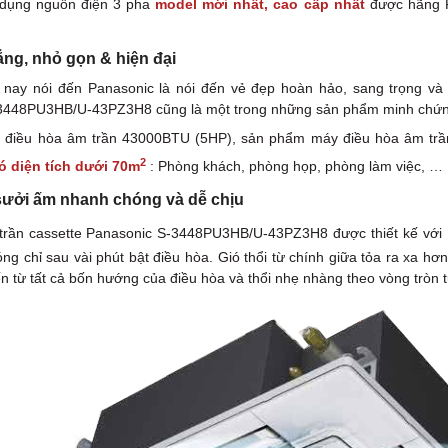
 dụng nguồn điện 3 pha
model mới nhất, cao cấp nhất
được hãng P
ẳng, nhỏ gọn & hiện đại
 nay nói đến Panasonic là nói đến vẻ đẹp hoàn hảo, sang trọng và
3448PU3HB/U-43PZ3H8 cũng là một trong những sản phẩm minh chứng
t điều hòa âm trần 43000BTU (5HP), sản phẩm máy điều hòa âm t
2
 diện tích dưới 70m
: Phòng khách, phòng họp, phòng làm việc, …
 sưởi ấm nhanh chóng và dễ chịu
trần cassette Panasonic S-3448PU3HB/U-43PZ3H8 được thiết kế với
g chỉ sau vài phút bật điều hòa. Gió thổi từ chính giữa tỏa ra xa hơn
n từ tất cả bốn hướng của điều hòa và thổi nhẹ nhàng theo vòng tròn t