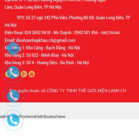
Lâm, Quận Long Biên, TP Hà Nội
VP2: Số 27 ngõ 242 Phú Viên, Phường Bồ Đề, Quận Long Biên, TP
Hà Nội
Điện thoại: 024 3652 0618 - Ms Quỳnh : 0942 501 456 -
0962750368
Email: dieuhoanhapkhau.ch@gmail.com
Kho hàng 1: Kho Cảng - Bạch Đằng - Hà Nội
Kho hàng 2: Số 622 - Minh Khai - Hà Nội
Kho hàng 3: Số 4 - Hoàng Diệu - Ba Đình - Hà Nội
Bản quyền thuộc về
CÔNG TY TNHH THẾ GIỚI ĐIỆN LẠNH CH
VIỆT
attributes/frontend/attributes/view