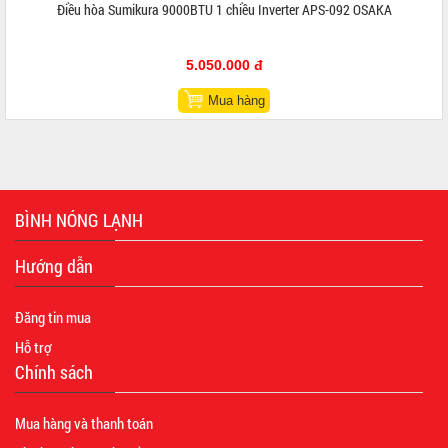
Điều hòa Sumikura 9000BTU 1 chiều Inverter APS-092 OSAKA
5.050.000 đ
Mua hàng
BÌNH NÓNG LẠNH
Hướng dẫn
Đăng tin mua
Hỗ trợ
Chính sách
Mua hàng và thanh toán