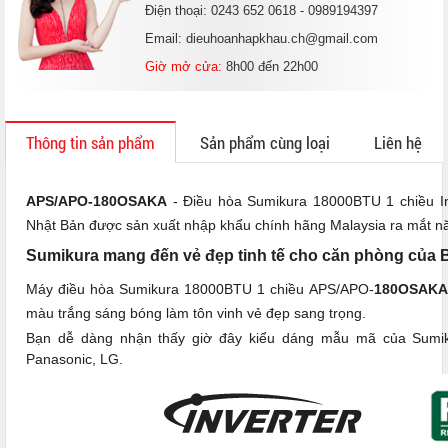
Điện thoại: 0243 652 0618 - 0989194397
Email: dieuhoanhapkhau.ch@gmail.com
Giờ mở cửa:
8h00 đến 22h00
Thông tin sản phẩm
Sản phẩm cùng loại
Liên hệ
APS/APO-180OSAKA
- Điều hòa Sumikura 18000BTU 1 chiều In
Nhật Bản được sản xuất nhập khẩu chính hãng Malaysia ra mắt năm
Sumikura mang đến vẻ đẹp tinh tế cho căn phòng của 
Máy điều hòa Sumikura 18000BTU 1 chiều APS/APO-
180OSAK
màu trắng sáng bóng làm tôn vinh vẻ đẹp sang trọng.
Bạn dễ dàng nhận thấy giờ đây kiểu dáng mẫu mã của Sumik
Panasonic, LG.