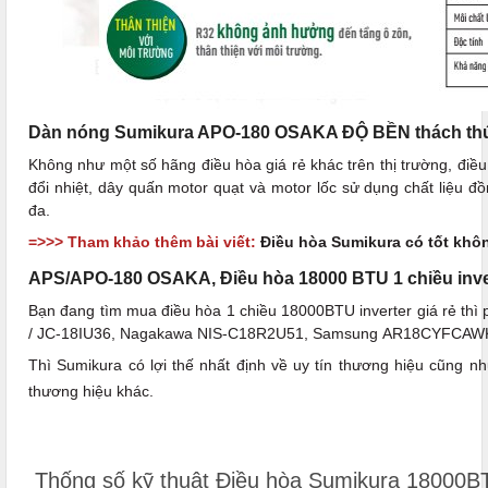
Dàn nóng Sumikura APO-180 OSAKA ĐỘ BỀN thách thứ
Không như một số hãng điều hòa giá rẻ khác trên thị trường, điề
đổi nhiệt, dây quấn motor quạt và motor lốc sử dụng chất liệu đồ
đa.
=>>> Tham khảo thêm bài viết:
Điều hòa Sumikura có tốt khô
APS/APO-180 OSAKA, Điều hòa 18000 BTU 1 chiều inver
Bạn đang tìm mua điều hòa 1 chiều 18000BTU inverter giá rẻ t
/ JC-18IU36, Nagakawa NIS-C18R2U51, Samsung AR18CYFCA
Thì Sumikura có lợi thế nhất định về uy tín thương hiệu cũng 
thương hiệu khác.
Thống số kỹ thuật Điều hòa Sumikura 18000B