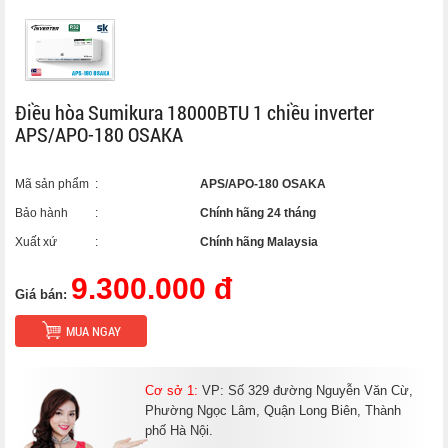
Điều hòa Sumikura 18000BTU 1 chiều inverter
APS/APO-180 OSAKA
Mã sản phẩm
:
APS/APO-180 OSAKA
Bảo hành
:
Chính hãng 24 tháng
Xuất xứ
:
Chính hãng Malaysia
9.300.000 đ
Giá bán:
MUA NGAY
Cơ sở 1:
VP: Số 329 đường Nguyễn Văn Cừ,
Phường Ngọc Lâm, Quận Long Biên, Thành
phố Hà Nội.