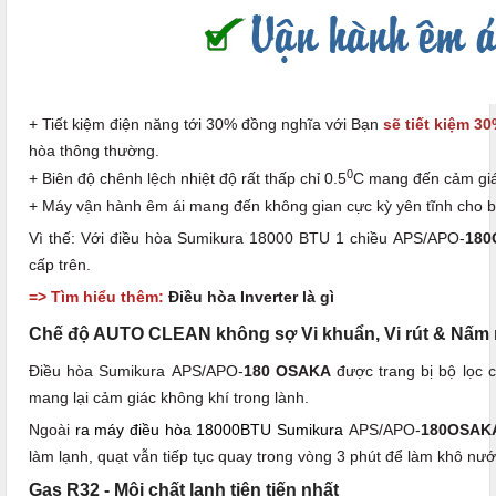
+ Tiết kiệm điện năng tới 30% đồng nghĩa với Bạn
sẽ tiết kiệm 3
hòa thông thường.
0
+ Biên độ chênh lệch nhiệt độ rất thấp chỉ 0.5
C mang đến cảm giác
+ Máy vận hành êm ái mang đến không gian cực kỳ yên tĩnh cho bạn
Vì thế: Với điều hòa Sumikura 18000 BTU 1 chiều APS/APO-
18
cấp trên.
=> Tìm hiểu thêm:
Điều hòa Inverter là gì
Chế độ AUTO CLEAN không sợ Vi khuẩn, Vi rút & Nấm
Điều hòa Sumikura APS/APO-
180 OSAKA
được trang bị bộ lọc 
mang lại cảm giác không khí trong lành.
Ngoài
ra máy điều hòa 18000BTU Sumikura
APS/APO-
180OSA
làm lạnh, quạt vẫn tiếp tục quay trong vòng 3 phút để làm khô nư
Gas R32 - Môi chất lạnh tiên tiến nhất