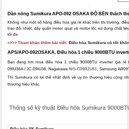
Dàn nóng Sumikura APO-092 OSAKA ĐỘ BỀN thách thứ
Không như một số hãng điều hòa giá rẻ khác trên thị trường, đi
trao đổi nhiệt, dây quấn motor quạt và motor lốc sử dụng chất li
tối đa.
=>>> Tham khảo thêm bài viết:
Điều hòa Sumikura có tốt khô
APS/APO-092OSAKA, Điều hòa 1 chiều 9000BTU inverte
Bạn đang tìm mua điều hòa 1 chiều 9000BTU inverter giá rẻ 
09IU36A / JC-09IU36, Nagakawa
NIS-C09R2U51
, Samsung AR0
Thì Sumikura có lợi thế nhất định về uy tín thương hiệu cũng 
thương hiệu khác.
Thống số kỹ thuật Điều hòa Sumikura 9000BT
Điều hòa SK Sumikura