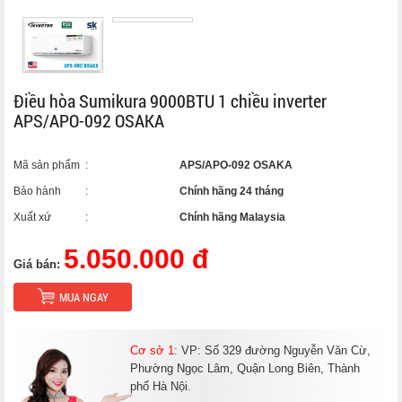
Điều hòa Sumikura 9000BTU 1 chiều inverter
APS/APO-092 OSAKA
Mã sản phẩm
:
APS/APO-092 OSAKA
Bảo hành
:
Chính hãng 24 tháng
Xuất xứ
:
Chính hãng Malaysia
5.050.000 đ
Giá bán:
MUA NGAY
Cơ sở 1:
VP: Số 329 đường Nguyễn Văn Cừ,
Phường Ngọc Lâm, Quận Long Biên, Thành
phố Hà Nội.