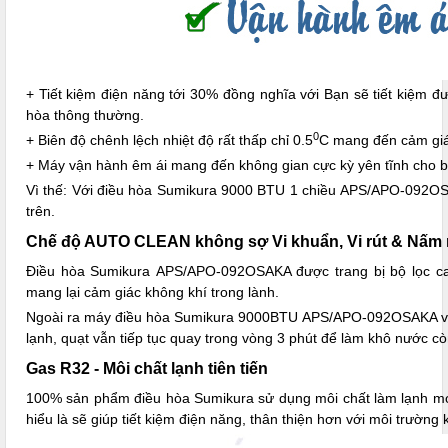
+ Tiết kiệm điện năng tới 30% đồng nghĩa với Bạn sẽ tiết kiệm 
hòa thông thường.
0
+ Biên độ chênh lệch nhiệt độ rất thấp chỉ 0.5
C mang đến cảm giác
+ Máy vận hành êm ái mang đến không gian cực kỳ yên tĩnh cho bạn
Vì thế: Với điều hòa Sumikura 9000 BTU 1 chiều APS/APO-092OSAK
trên.
Chế độ AUTO CLEAN không sợ Vi khuẩn, Vi rút & Nấm
Điều hòa Sumikura APS/APO-092OSAKA được trang bị bộ lọc car
mang lại cảm giác không khí trong lành.
Ngoài ra máy điều hòa Sumikura 9000BTU APS/APO-092OSAKA với c
lạnh, quạt vẫn tiếp tục quay trong vòng 3 phút để làm khô nước c
Gas R32 - Môi chất lạnh tiên tiến
100% sản phẩm điều hòa Sumikura sử dụng môi chất làm lạnh mới
hiểu là sẽ giúp tiết kiệm điện năng, thân thiện hơn với môi trườn