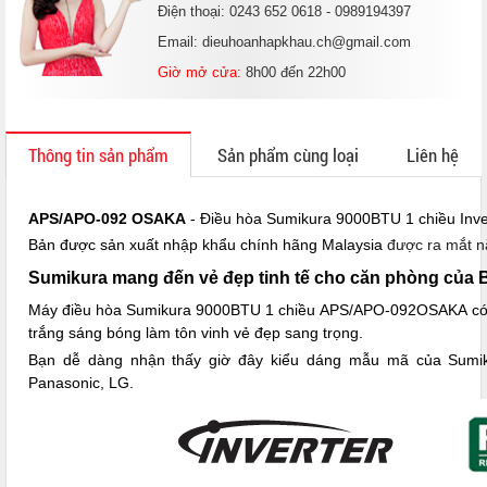
Điện thoại: 0243 652 0618 - 0989194397
Email: dieuhoanhapkhau.ch@gmail.com
Giờ mở cửa:
8h00 đến 22h00
Thông tin sản phẩm
Sản phẩm cùng loại
Liên hệ
APS/APO-092 OSAKA
- Điều hòa Sumikura 9000BTU 1 chiều Inver
Bản được sản xuất nhập khẩu chính hãng Malaysia
được ra mắt nă
Sumikura mang đến vẻ đẹp tinh tế cho căn phòng của 
Máy điều hòa Sumikura 9000BTU 1 chiều APS/APO-092OSAKA có sự 
trắng sáng bóng làm tôn vinh vẻ đẹp sang trọng.
Bạn dễ dàng nhận thấy giờ đây kiểu dáng mẫu mã của Sumik
Panasonic, LG.