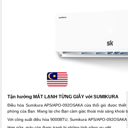
Tận hưởng MÁT LẠNH TỪNG GIÂY với SUMIKURA
Điều hòa Sumikura APS/APO-092OSAKA cửa thổi gió được thiết kế
phòng của Bạn. Mang lại cho Bạn cảm giác thoải mái sảng khoái tứ
Với công suất điều hòa 9000BTU, Sumikura APS/APO-092OSAKA 
Hơn nữa, máy còn được tranh bị những tính năng ưu việt...