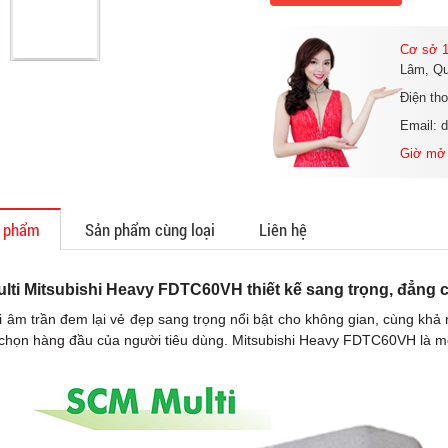
Cơ sở 1
Lâm, Qu
Điện th
Email: 
Giờ mở
n phẩm
Sản phẩm cùng loại
Liên hệ
lti Mitsubishi Heavy FDTC60VH thiết kế sang trọng, đẳng 
i âm trần đem lại vẻ đẹp sang trọng nổi bật cho không gian, cùng khả 
a chọn hàng đầu của người tiêu dùng. Mitsubishi Heavy FDTC60VH là mộ