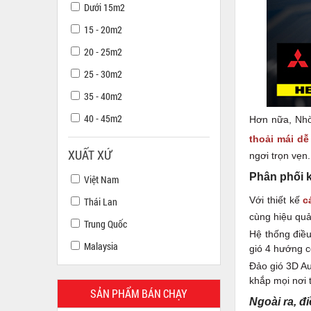
Dưới 15m2
15 - 20m2
20 - 25m2
25 - 30m2
35 - 40m2
40 - 45m2
Hơn nữa, Nhờ 
thoải mái dễ
XUẤT XỨ
ngơi trọn vẹn.
Phân phối 
Việt Nam
Với thiết kế
c
Thái Lan
cùng hiệu quả
Trung Quốc
Hệ thống điều
Malaysia
gió 4 hướng có
Đảo gió 3D Au
khắp mọi nơi 
SẢN PHẨM BÁN CHẠY
Ngoài ra, đ