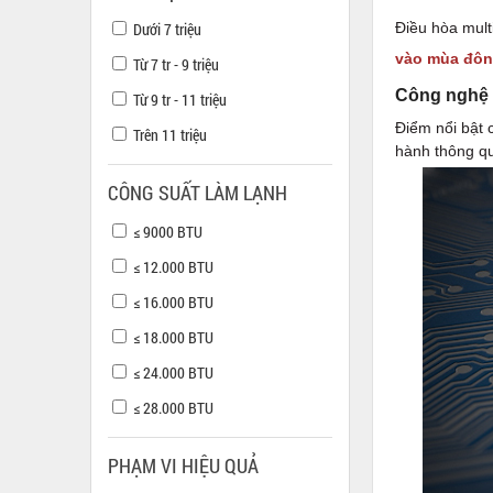
Dưới 7 triệu
Điều hòa mult
vào mùa đô
Từ 7 tr - 9 triệu
Công nghệ 
Từ 9 tr - 11 triệu
Điểm nổi bật 
Trên 11 triệu
hành thông qu
CÔNG SUẤT LÀM LẠNH
≤ 9000 BTU
≤ 12.000 BTU
≤ 16.000 BTU
≤ 18.000 BTU
≤ 24.000 BTU
≤ 28.000 BTU
PHẠM VI HIỆU QUẢ