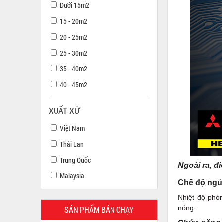
Dưới 15m2
15 - 20m2
20 - 25m2
25 - 30m2
35 - 40m2
40 - 45m2
XUẤT XỨ
Việt Nam
Thái Lan
Trung Quốc
Ngoài ra, đ
Malaysia
Chế độ ngủ
Nhiệt độ phò
nóng.
SẢN PHẨM BÁN CHẠY