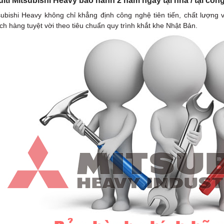
lti Mitsubishi Heavy bảo hành 2 năm ngay tại nhà / tại công
ubishi Heavy không chỉ khẳng định công nghệ tiên tiến, chất lượng 
h hàng tuyệt vời theo tiêu chuẩn quy trình khắt khe Nhật Bản.