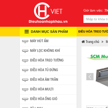
Giờ làm việc:
7h
DANH MỤC SẢN PHẨM
ĐIỀU HÒA TREO TƯ
MÁY HÚT ẨM
Trang chủ
M
MÁY LỌC KHÔNG KHÍ
ĐIỀU HÒA TREO TƯỜNG
ĐIỀU HÒA TỦ ĐỨNG
ĐIỀU HÒA ÂM TRẦN
ĐIỀU HÒA MULTI
ĐIỀU HÒA ỐNG GIÓ