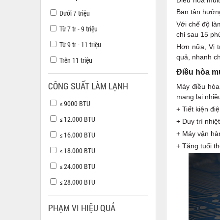
Điều hòa mul
Bạn tận hưởn
Dưới 7 triệu
Với chế độ là
Từ 7 tr - 9 triệu
chỉ sau 15 ph
Từ 9 tr - 11 triệu
Hơn nữa, Vị t
quả, nhanh c
Trên 11 triệu
Điều hòa mul
CÔNG SUẤT LÀM LẠNH
Máy điều hòa 
mang lại nhiều
≤ 9000 BTU
+ Tiết kiện đi
≤ 12.000 BTU
+ Duy trì nhi
+ Máy vận hà
≤ 16.000 BTU
+ Tăng tuổi t
≤ 18.000 BTU
≤ 24.000 BTU
≤ 28.000 BTU
PHẠM VI HIỆU QUẢ