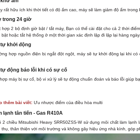
 khử ẩm
 rất hữu ích khi thời tiết có độ ẩm cao, máy sẽ làm giảm độ ẩm trong k
y trong 24 giờ
 hợp 2 bộ định giờ bật / tắt máy, Bạn có thể cài đặt cho cả 2 thời điể
 bật hoặc tắt hệ thống ở một thời gian xác định lặp đi lặp lại hàng ngày
tự khởi động
ờng hợp nguồn điện bị ngắt đột ngột, máy sẽ tự khởi động lại khi có
ự động báo lỗi khi có sự cố
hợp máy bị sự cố, bộ vi xử lý sẽ tự động chuẩn đoán và báo lỗi giúp b
 thêm bài viết:
Ưu nhược điểm của điều hòa multi
m lạnh tân tiến - Gas R410A
ti 2 chiều Mitsubishi Heavy SRR50ZSS-W sử dụng môi chất làm lạnh l
u thụ, thân thiện với môi trường và không gây hiệu ứng nhà kính, góp ph