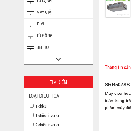
TỦ LẠNH
MÁY GIẶT
TI VI
TỦ ĐÔNG
BẾP TỪ
Thông tin sả
TÌM KIẾM
SRR50ZSS-W
Máy điều hòa
LOẠI ĐIỀU HÒA
toàn trong tr
1 chiều
phẩm máy điề
1 chiều inverter
2 chiều inverter