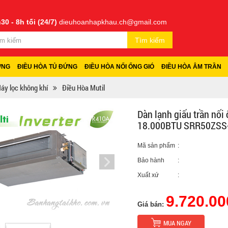
30 - 8h tối (24/7)
dieuhoanhapkhau.ch@gmail.com
Tìm kiếm
ỜNG
ĐIỀU HÒA TỦ ĐỨNG
ĐIỀU HÒA NỐI ỐNG GIÓ
ĐIỀU HÒA ÂM TRẦN
áy lọc không khí
Điều Hòa Mutil
Dàn lạnh giấu trần nối
18.000BTU SRR50ZSS
Mã sản phẩm
:
Bảo hành
:
Xuất xứ
:
9.720.00
Giá bán:
MUA NGAY