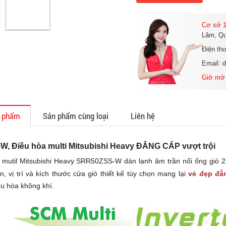
Cơ sở 1
Lâm, Qu
Điện th
Email: 
Giờ mở
n phẩm
Sản phẩm cùng loại
Liên hệ
, Điều hòa multi Mitsubishi Heavy ĐẲNG CẤP vượt trội
 mutil Mitsubishi Heavy SRR50ZSS-W dàn lạnh âm trần nối ống gió 2
ần, vị trí và kích thước cửa gió thiết kế tùy chọn mang lại
vẻ đẹp đẳ
u hòa không khí.