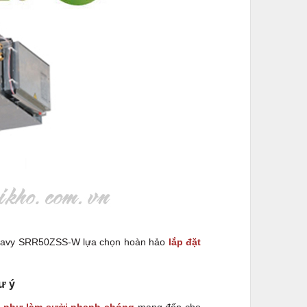
i Heavy SRR50ZSS-W lựa chọn hoàn hảo
lắp đặt
ư ý