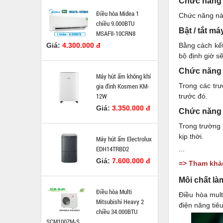
Chức năng
Điều hòa Midea 1
Chức năng này
chiều 9.000BTU
Bật / tắt má
MSAFII-10CRN8
Giá:
4.300.000 đ
Bằng cách kết
bộ định giờ sẽ
Chức năng 
Máy hút ẩm không khí
gia đình Kosmen KM-
Trong các trư
12W
trước đó.
Giá:
3.350.000 đ
Chức năng t
Trong trường 
kịp thời.
Máy hút ẩm Electrolux
EDH14TRBD2
...
Giá:
7.600.000 đ
=> Tham khảo
Môi chất là
Điều hòa Multi
Điều hòa mul
Mitsubishi Heavy 2
điện năng tiê
chiều 34.000BTU
SCM100ZM-S