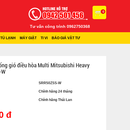
0
Tư vấn công trình 0962750368
TỦ LẠNH
MÁY GIẶT
TI VI
BÁO GIÁ VẬT TƯ
 ống gió điều hòa Multi Mitsubishi Heavy
-W
SRR50ZSS-W
Chính hãng 24 tháng
Chính hãng Thái Lan
0 đ