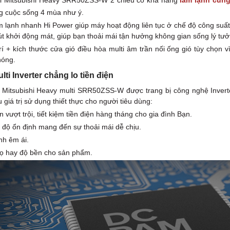
ti Mitsubishi Heavy SRR50ZSS-W 2 chiều có khả năng
làm lạnh cũn
g cuộc sống 4 mùa như ý.
m lạnh nhanh Hi Power giúp máy hoạt động liên tục ở chế độ công suấ
út khởi động mát, giúp bạn thoải mái tận hưởng không gian sống lý tưở
rí + kích thước cửa gió điều hòa multi âm trần nối ống gió tùy chọn
hóng.
ti Inverter chẳng lo tiền điện
Mitsubishi Heavy multi SRR50ZSS-W được trang bị công nghệ Inverte
 giá trị sử dụng thiết thực cho người tiêu dùng:
ện vượt trội, tiết kiệm tiền điện hàng tháng cho gia đình Bạn.
ệt độ ổn định mang đến sự thoải mái dễ chịu.
nh êm ái.
họ hay độ bền cho sản phẩm.