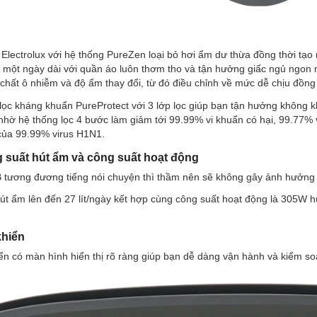
Electrolux với hệ thống PureZen loại bỏ hơi ẩm dư thừa đồng thời tạo 
t một ngày dài với quần áo luôn thơm tho và tận hưởng giấc ngủ ngo
 chất ô nhiễm và độ ẩm thay đổi, từ đó điều chỉnh về mức dễ chịu đồng t
 lọc kháng khuẩn PureProtect với 3 lớp lọc giúp bạn tận hưởng không k
nhờ hệ thống lọc 4 bước làm giảm tới 99.99% vi khuẩn có hại, 99.77% 
 của 99.99% virus H1N1.
 suất hút ẩm và công suất hoạt động
 tương đương tiếng nói chuyện thì thầm nên sẽ không gây ảnh hưởng đ
út ẩm lên đến 27 lít/ngày kết hợp cùng công suất hoạt động là 305W 
khiển
ển có màn hình hiển thị rõ ràng giúp bạn dễ dàng vận hành và kiểm soá