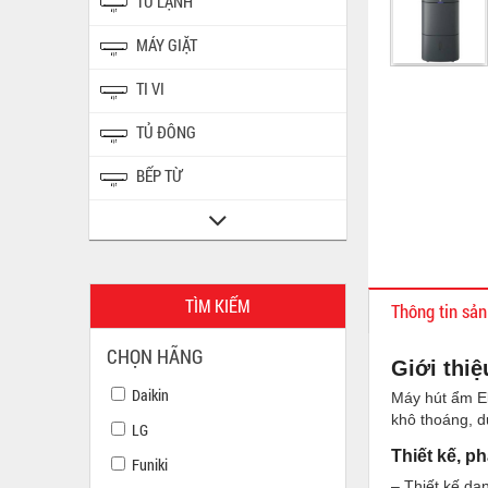
TỦ LẠNH
MÁY GIẶT
TI VI
TỦ ĐÔNG
BẾP TỪ
TÌM KIẾM
Thông tin sả
CHỌN HÃNG
Giới thi
Daikin
Máy hút ẩm El
khô thoáng, d
LG
Thiết kế, p
Funiki
– Thiết kế dạ