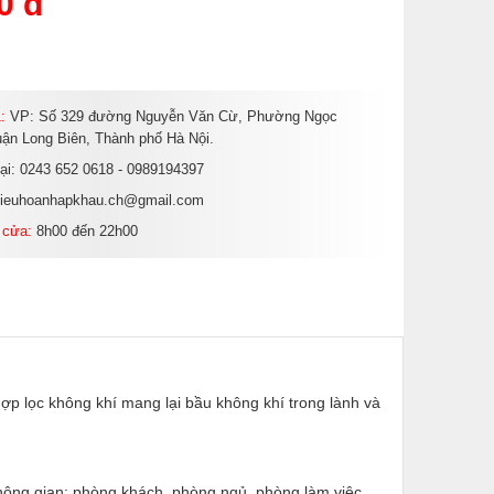
0 đ
:
VP: Số 329 đường Nguyễn Văn Cừ, Phường Ngọc
ận Long Biên, Thành phố Hà Nội.
oại: 0243 652 0618 - 0989194397
dieuhoanhapkhau.ch@gmail.com
 cửa:
8h00 đến 22h00
ợp lọc không khí mang lại bầu không khí trong lành và
không gian: phòng khách, phòng ngủ, phòng làm việc,