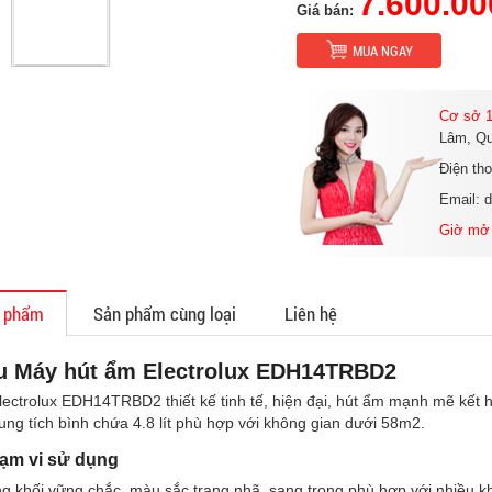
7.600.00
Giá bán:
MUA NGAY
Cơ sở 1
Lâm, Qu
Điện th
Email: 
Giờ mở
n phẩm
Sản phẩm cùng loại
Liên hệ
ệu Máy hút ẩm Electrolux EDH14TRBD2
ectrolux EDH14TRBD2 thiết kế tinh tế, hiện đại, hút ẩm mạnh mẽ kết h
ung tích bình chứa 4.8 lít phù hợp với không gian dưới 58m2.
hạm vi sử dụng
ng khối vững chắc, màu sắc trang nhã, sang trọng phù hợp với nhiều 