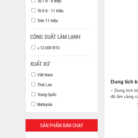
Từ 7 tr - 9 triệu
Từ 9 tr - 11 triệu
Trên 11 triệu
CÔNG SUẤT LÀM LẠNH
≤ 12.000 BTU
XUẤT XỨ
Việt Nam
Dung tích b
Thái Lan
– Dung tích bì
Trung Quốc
độ ẩm càng ca
Malaysia
SẢN PHẨM BÁN CHẠY