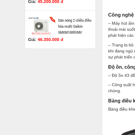
Giá:
45.200.000 đ
Công nghệ
Dàn nóng 2 chiều điều
– Máy hút ẩm 
hòa multi Daikin
thoải mái suố
5MXM100RVMV
phát hiện các
Giá:
46.350.000 đ
– Trang bị bộ
khi đang ngủ 
sự phát triển
Độ ồn, công
– Độ ồn 43 dB
– Công suất h
chóng.
Bảng điều 
Bảng điều khi