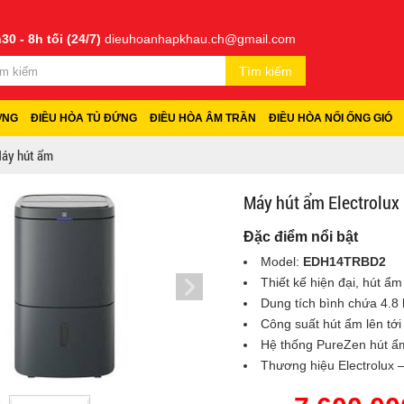
30 - 8h tối (24/7)
dieuhoanhapkhau.ch@gmail.com
Tìm kiếm
ỜNG
ĐIỀU HÒA TỦ ĐỨNG
ĐIỀU HÒA ÂM TRẦN
ĐIỀU HÒA NỐI ỐNG GIÓ
áy hút ẩm
Máy hút ẩm Electrolu
Đặc điểm nổi bật
Model:
EDH14TRBD2
Thiết kế hiện đại, hút ẩ
Dung tích bình chứa 4.8 
Công suất hút ẩm lên tới 
Hệ thống PureZen hút ẩm 
Thương hiệu Electrolux –