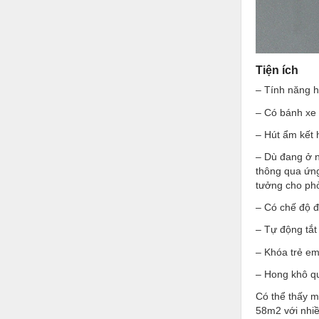
Tiện ích
– Tính năng h
– Có bánh xe 
– Hút ẩm kết 
– Dù đang ở n
thông qua ứng
tưởng cho phò
– Có chế độ đ
– Tự động tắt
– Khóa trẻ em
– Hong khô qu
Có thể thấy m
58m2 với nhiề