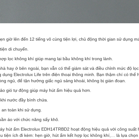
ẹn giờ lên đến 12 tiếng vô cùng tiện lợi, chủ động thời gian sử dụng m
tiện di chuyển.
hợp lọc không khí giúp mang lại bầu không khí trong lành.
hà hay ở bên ngoài, bạn vẫn có thể giám sát và điều chỉnh mức độ lọc
 dụng Electrolux Life trên điện thoại thông minh. Bạn thậm chí có thể 
ng ngủ, để tận hưởng giấc ngủ sảng khoái, không bị gián đoạn.
ảo gió tự động giúp máy hút ẩm hiệu quả hơn.
 khi nước đầy bình chứa.
 an toàn khi sử dụng.
ần áo với chức năng sấy khô.
áy hút ẩm Electrolux EDH14TRBD2 hoạt động hiệu quả với công suất h
u tiện ích đi kèm: hẹn giờ, hút ẩm kết hợp lọc không khí,… là lựa chọn 