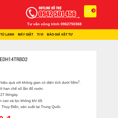
0
Tư vấn công trình 0962750368
TỦ LẠNH
MÁY GIẶT
TI VI
BÁO GIÁ VẬT TƯ
x EDH14TRBD2
2
m hiệu quả với không gian có diện tích dưới 58m
.
lít hạn chế số lần đổ nước.
27 lít/ngày.
cao và lọc không khí tốt.
 Thụy Điển, sản xuất tại Trung Quốc.