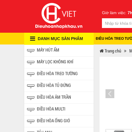
Giờ làm việc:
7h
DANH MỤC SẢN PHẨM
ĐIỀU HÒA TREO TƯ
MÁY HÚT ẨM
Trang chủ
M
MÁY LỌC KHÔNG KHÍ
ĐIỀU HÒA TREO TƯỜNG
ĐIỀU HÒA TỦ ĐỨNG
ĐIỀU HÒA ÂM TRẦN
ĐIỀU HÒA MULTI
ĐIỀU HÒA ỐNG GIÓ