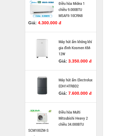
Điều hòa Midea 1
chiều 9.000BTU
MSAFII-10CRN8
Giá:
4.300.000 đ
Máy hút ẩm không khí
gia đình Kosmen KM-
12W
Giá:
3.350.000 đ
Máy hút ẩm Electrolux
EDH14TRBD2
Giá:
7.600.000 đ
Điều hòa Multi
Mitsubishi Heavy 2
chiều 34.000BTU
SCM100ZM-S