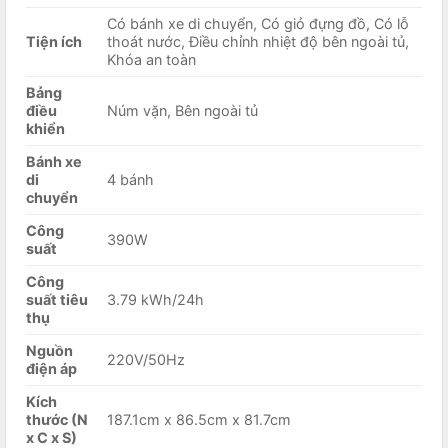
Có bánh xe di chuyển, Có giỏ đựng đồ, Có lỗ
Tiện ích
thoát nước, Điều chỉnh nhiệt độ bên ngoài tủ,
Khóa an toàn
Bảng
điều
Núm vặn, Bên ngoài tủ
khiển
Bánh xe
di
4 bánh
chuyển
Công
390W
suất
Công
suất tiêu
3.79 kWh/24h
thụ
Nguồn
220V/50Hz
điện áp
Kích
thước (N
187.1cm x 86.5cm x 81.7cm
x C x S)