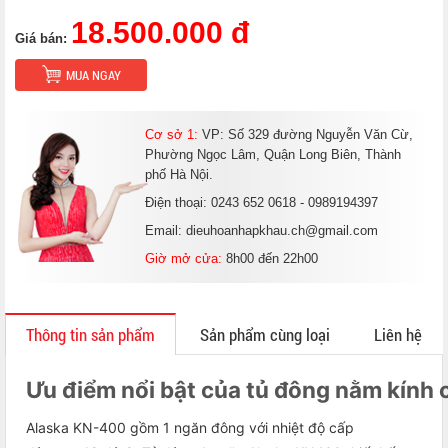
18.500.000 đ
Giá bán:
MUA NGAY
Cơ sở 1:
VP: Số 329 đường Nguyễn Văn Cừ,
Phường Ngọc Lâm, Quận Long Biên, Thành
phố Hà Nội.
Điện thoại: 0243 652 0618 - 0989194397
Email: dieuhoanhapkhau.ch@gmail.com
Giờ mở cửa:
8h00 đến 22h00
Thông tin sản phẩm
Sản phẩm cùng loại
Liên hệ
Ưu điểm nổi bật của tủ đông nằm kính 
Alaska KN-400 gồm 1 ngăn đông với nhiệt độ cấp