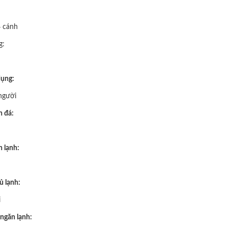
4 cánh
g:
dụng:
 người
n đá:
 lạnh:
ủ lạnh:
i
 ngăn lạnh: