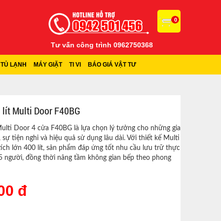
0
Tư vấn công trình 0962750368
TỦ LẠNH
MÁY GIẶT
TI VI
BÁO GIÁ VẬT TƯ
 lít Multi Door F40BG
 Multi Door 4 cửa F40BG là lựa chọn lý tưởng cho những gia
sự tiện nghi và hiệu quả sử dụng lâu dài. Với thiết kế Multi
ích lớn 400 lít, sản phẩm đáp ứng tốt nhu cầu lưu trữ thực
5 người, đồng thời nâng tầm không gian bếp theo phong
00 đ