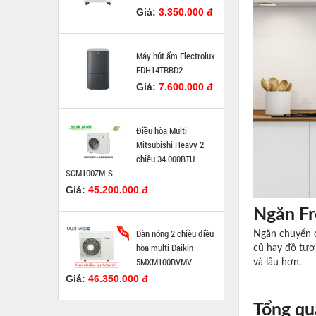
Giá:
3.350.000 đ
Máy hút ẩm Electrolux
EDH14TRBD2
Giá:
7.600.000 đ
Điều hòa Multi
Mitsubishi Heavy 2
chiều 34.000BTU
SCM100ZM-S
Giá:
45.200.000 đ
Ngăn Fr
Dàn nóng 2 chiều điều
Ngăn chuyển đ
hòa multi Daikin
củ hay đồ tươ
5MXM100RVMV
và lâu hơn.
Giá:
46.350.000 đ
Tổng qu