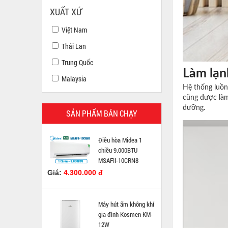
XUẤT XỨ
Việt Nam
Thái Lan
Trung Quốc
Làm lạn
Malaysia
Hệ thống luồn
cũng được làm 
dưỡng.
SẢN PHẨM BÁN CHẠY
Điều hòa Midea 1
chiều 9.000BTU
MSAFII-10CRN8
Giá:
4.300.000 đ
Máy hút ẩm không khí
gia đình Kosmen KM-
12W