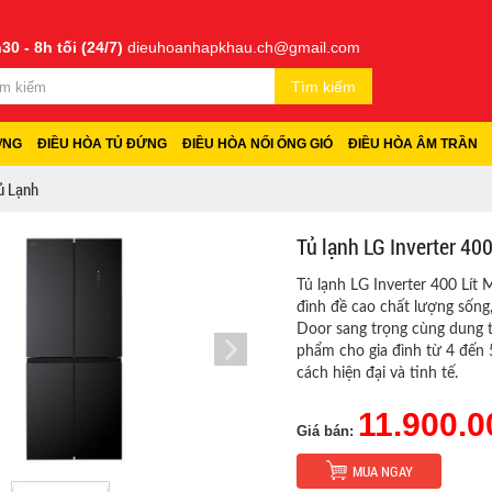
30 - 8h tối (24/7)
dieuhoanhapkhau.ch@gmail.com
Tìm kiếm
ỜNG
ĐIỀU HÒA TỦ ĐỨNG
ĐIỀU HÒA NỐI ỐNG GIÓ
ĐIỀU HÒA ÂM TRẦN
ủ Lạnh
Tủ lạnh LG Inverter 400
Tủ lạnh LG Inverter 400 Lít
đình đề cao chất lượng sống, 
Door sang trọng cùng dung t
phẩm cho gia đình từ 4 đến 
cách hiện đại và tinh tế.
11.900.0
Giá bán:
MUA NGAY