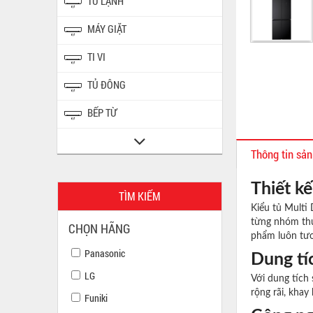
TỦ LẠNH
MÁY GIẶT
TI VI
TỦ ĐÔNG
BẾP TỪ
Thông tin sả
Thiết kế
TÌM KIẾM
Kiểu tủ Multi 
từng nhóm thự
CHỌN HÃNG
phẩm luôn tươ
Panasonic
Dung tí
LG
Với dung tích
rộng rãi, khay
Funiki