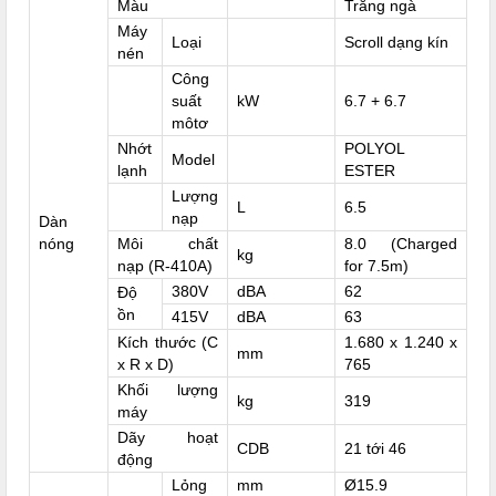
Màu
Trắng ngà
Máy
Loại
Scroll dạng kín
nén
Công
suất
kW
6.7 + 6.7
môtơ
Nhớt
POLYOL
Model
lạnh
ESTER
Lượng
L
6.5
nạp
Dàn
nóng
Môi chất
8.0 (Charged
kg
nạp (R-410A)
for 7.5m)
380V
dBA
62
Độ
ồn
415V
dBA
63
Kích thước (C
1.680 x 1.240 x
mm
x R x D)
765
Khối lượng
kg
319
máy
Dãy hoạt
CDB
21 tới 46
động
Lỏng
mm
Ø15.9