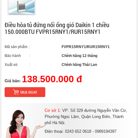
Điều hòa tủ đứng nối ống gió Daikin 1 chiều
150.000BTU FVPR15RNY1/RUR15RNY1
Mã sản phẩm
:
FVPR15RNY1/RUR15RNY1
Bảo hành
:
Chính hãng 12 tháng
Xuất xứ
:
Chính hãng Thái Lan
138.500.000 đ
Giá bán:
MUA NGAY
Cơ sở 1:
VP: Số 329 đường Nguyễn Văn Cừ,
Phường Ngọc Lâm, Quận Long Biên, Thành
phố Hà Nội.
Điện thoại: 0243 652 0618 - 0989194397