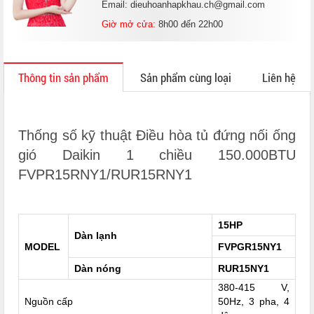
Email: dieuhoanhapkhau.ch@gmail.com
Giờ mở cửa:
8h00 đến 22h00
Thông tin sản phẩm
Sản phẩm cùng loại
Liên hệ
Thống số kỹ thuật Điều hòa tủ đứng nối ống
gió Daikin 1 chiều 150.000BTU
FVPR15RNY1/RUR15RNY1
15HP
Dàn lạnh
MODEL
FVPGR15NY1
Dàn nóng
RUR15NY1
380-415 V,
Nguồn cấp
50Hz, 3 pha, 4