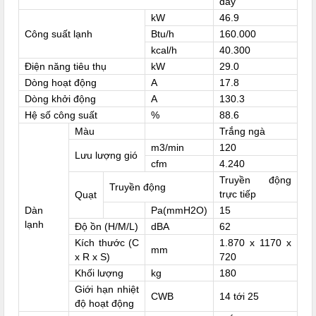
dây
kW
46.9
Công suất lạnh
Btu/h
160.000
kcal/h
40.300
Điện năng tiêu thụ
kW
29.0
Dòng hoạt động
A
17.8
Dòng khởi động
A
130.3
Hệ số công suất
%
88.6
Màu
Trắng ngà
m3/min
120
Lưu lượng gió
cfm
4.240
Truyền động
Truyền động
trực tiếp
Quạt
Dàn
Pa(mmH2O)
15
lạnh
Độ ồn (H/M/L)
dBA
62
Kích thước (C
1.870 x 1170 x
mm
x R x S)
720
Khối lượng
kg
180
Giới hạn nhiệt
CWB
14 tới 25
độ hoạt động