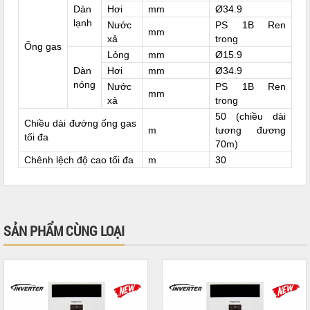
Dàn
Hơi
mm
Ø34.9
lạnh
Nước
PS 1B Ren
mm
xả
trong
Ống gas
Lỏng
mm
Ø15.9
Dàn
Hơi
mm
Ø34.9
nóng
Nước
PS 1B Ren
mm
xả
trong
50 (chiều dài
Chiều dài đướng ống gas
m
tương đương
tối đa
70m)
Chênh lệch độ cao tối đa
m
30
SẢN PHẨM CÙNG LOẠI