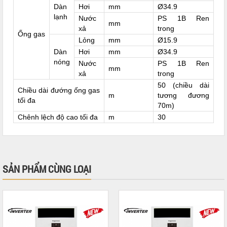
Dàn
Hơi
mm
Ø34.9
lạnh
Nước
PS 1B Ren
mm
xả
trong
Ống gas
Lỏng
mm
Ø15.9
Dàn
Hơi
mm
Ø34.9
nóng
Nước
PS 1B Ren
mm
xả
trong
50 (chiều dài
Chiều dài đướng ống gas
m
tương đương
tối đa
70m)
Chênh lệch độ cao tối đa
m
30
SẢN PHẨM CÙNG LOẠI