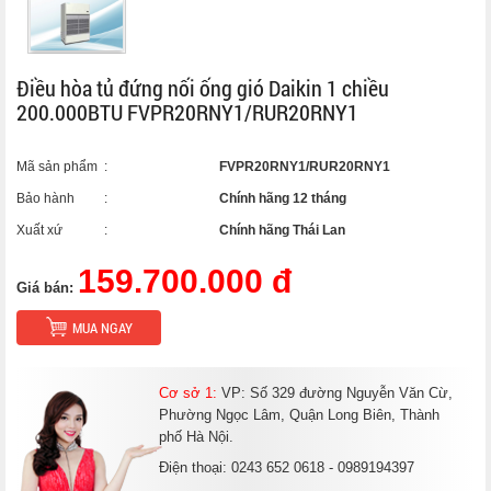
Điều hòa tủ đứng nối ống gió Daikin 1 chiều
200.000BTU FVPR20RNY1/RUR20RNY1
Mã sản phẩm
:
FVPR20RNY1/RUR20RNY1
Bảo hành
:
Chính hãng 12 tháng
Xuất xứ
:
Chính hãng Thái Lan
159.700.000 đ
Giá bán:
MUA NGAY
Cơ sở 1:
VP: Số 329 đường Nguyễn Văn Cừ,
Phường Ngọc Lâm, Quận Long Biên, Thành
phố Hà Nội.
Điện thoại: 0243 652 0618 - 0989194397