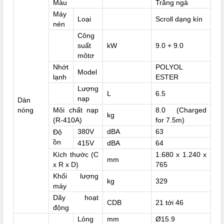
Màu
Trắng ngà
Máy
Loại
Scroll dạng kín
nén
Công
suất
kW
9.0 + 9.0
môtơ
Nhớt
POLYOL
Model
lạnh
ESTER
Lượng
L
6.5
nạp
Dàn
nóng
Môi chất nạp
8.0 (Charged
kg
(R-410A)
for 7.5m)
380V
dBA
63
Độ
ồn
415V
dBA
64
Kích thước (C
1.680 x 1.240 x
mm
x R x D)
765
Khối lượng
kg
329
máy
Dãy hoạt
CDB
21 tới 46
động
Lỏng
mm
Ø15.9