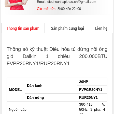
Email: dieuhoanhapkhau.ch@gmail.com
Giờ mở cửa:
8h00 đến 22h00
Thông tin sản phẩm
Sản phẩm cùng loại
Liên hệ
Thống số kỹ thuật Điều hòa tủ đứng nối ống
gió Daikin 1 chiều 200.000BTU
FVPR20RNY1/RUR20RNY1
20HP
Dàn lạnh
MODEL
FVPGR20NY1
Dàn nóng
RUR20NY1
380-415 V,
Nguồn cấp
50Hz, 3 pha, 4