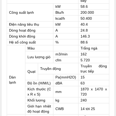
dây
kW
58.6
Công suất lạnh
Btu/h
200.000
kcal/h
50.400
Điện năng tiêu thụ
kW
40.4
Dòng hoạt động
A
24.8
Dòng khởi động
A
146.3
Hệ số công suất
%
88.6
Màu
Trắng ngà
m3/min
162
Lưu lượng gió
cfm
5.720
Truyền động
Truyền động
trực tiếp
Quạt
Dàn
Pa(mmH2O)
15
lạnh
Độ ồn (H/M/L)
dBA
63
Kích thước (C
1870 x 1470 x
mm
x R x S)
720
Khối lượng
kg
240
Giới hạn nhiệt
CWB
14 tới 25
độ hoạt động