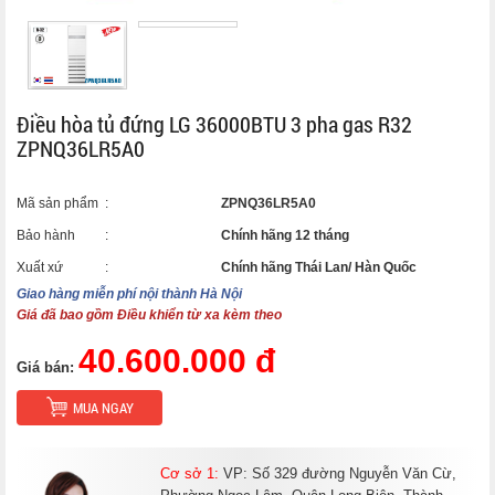
Điều hòa tủ đứng LG 36000BTU 3 pha gas R32
ZPNQ36LR5A0
Mã sản phẩm
:
ZPNQ36LR5A0
Bảo hành
:
Chính hãng 12 tháng
Xuất xứ
:
Chính hãng Thái Lan/ Hàn Quốc
Giao hàng miễn phí nội thành Hà Nội
Giá đã bao gồm Điều khiển từ xa kèm theo
40.600.000 đ
Giá bán:
MUA NGAY
Cơ sở 1:
VP: Số 329 đường Nguyễn Văn Cừ,