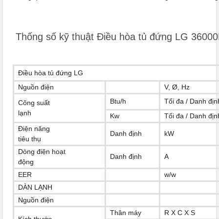
Thống số kỹ thuật Điều hòa tủ đứng LG 360
Điều hòa tủ đứng LG
Nguồn điện
V, Ø, Hz
Btu/h
Tối đa / Danh định
Công suất
lạnh
Kw
Tối đa / Danh định
Điện năng
Danh định
kW
tiêu thụ
Dòng điện hoạt
Danh định
A
động
EER
w/w
DÀN LẠNH
Nguồn điện
Thân máy
R X C X S