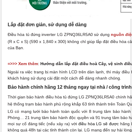
Lắp đặt đơn giản, sử dụng dễ dàng
Điều hòa tủ đứng inverter LG ZPNQ36LR5A0 sử dụng
nguồn điệ
(R x C x S) (590 x 1,840 x 300) không chỉ giúp lắp đặt điều hòa c
của Bạn.
=>>> Xem thêm
:
Hướng dẫn lắp đặt điều hoà Cây, vệ sinh điều
Ngoài ra việc trang bị màn hình LCD trên dàn lạnh, thì máy điề
khách hàng sử dụng cài đặt một cách dễ dàng nhanh chóng.
Bảo hành chính hãng 12 tháng ngay tại nhà / công trình
Thời gian bảo hành điều hòa tủ đứng LG ZPNQ36LR5A0 chính h
hệ thống trạm bảo hành phủ rộng khắp 63 tỉnh thành trên Toàn Qu
LG có mạng lưới bảo hành toàn quốc với 8 trung tâm bảo hành t
Phòng… 21 trung tâm bảo hành độc quyền và 91 trung tâm bảo 
mọi sự cố đáng tiếc (nếu xảy ra) vớ
i điều hòa LG sẽ được
hãng L
không quá 48h tại các tỉnh thành còn lại. LG mang đến sự hài lòng, 