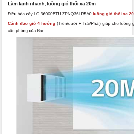
Làm lạnh nhanh, luồng gió thổi xa 20m
Điều hòa cây LG 36000BTU ZPNQ36LR5A0
luồng gió thổi xa 2
Cánh đảo gió 4 hướng
(Trên/dưới + Trái/Phải) giúp cho luồng 
căn phòng của Bạn.