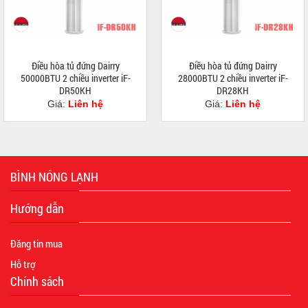
Điều hòa tủ đứng Dairry
Điều hòa tủ đứng Dairry
50000BTU 2 chiều inverter iF-
28000BTU 2 chiều inverter iF-
DR50KH
DR28KH
Giá:
Liên hệ
Giá:
Liên hệ
BÌNH NÓNG LẠNH
Hướng dẫn
Đăng tin mua
Hỗ trợ
Chính sách