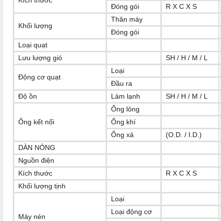
Kích thước
Đóng gói
R X C X S
Thân máy
Khối lượng
Đóng gói
Loại quạt
Lưu lượng gió
SH / H / M / L
Loại
Động cơ quạt
Đầu ra
Độ ồn
Làm lạnh
SH / H / M / L
Ống lỏng
Ống kết nối
Ống khí
Ống xả
(O.D. / I.D.)
DÀN NÓNG
Nguồn điện
Kích thước
R X C X S
Khối lượng tịnh
Loại
Loại động cơ
Máy nén