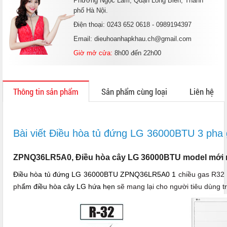
Phường Ngọc Lâm, Quận Long Biên, Thành
phố Hà Nội.
Điện thoại: 0243 652 0618 - 0989194397
Email: dieuhoanhapkhau.ch@gmail.com
Giờ mở cửa:
8h00 đến 22h00
Thông tin sản phẩm
Sản phẩm cùng loại
Liên hệ
Bài viết Điều hòa tủ đứng LG 36000BTU 3 p
ZPNQ36LR5A0, Điều hòa cây LG 36000BTU model mới 
Điều hòa tủ đứng LG 36000BTU ZPNQ36LR5A0 1
chiều gas R32
ph
ẩm điều hòa cây LG hứa hẹn
sẽ mang lại cho người tiêu dùng t