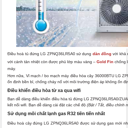
Điều hoà tủ đứng LG ZPNQ36LR5A0 sử dụng
dàn đồng
với khả 
với cánh tản nhiệt còn được phủ lớp màu vàng –
Gold Fin
chống l
máy.
Hơn nữa, Vỉ mạch / bo mạch máy điều hòa cây 36000BTU LG ZP
ổn định bền bỉ, chống cháy nổ với môi trường điện áp không ổn địn
Điều khiển điều hòa từ xa qua wifi
Bạn dễ dàng điều khiển điều hòa tủ đứng LG ZPNQ36LR5A0/ZUAD3 d
kết nối wifi. Bạn dễ dàng cài đặt các chế độ
(Bật / Tắt, điều chỉnh 
Sử dụng môi chất lạnh gas R32 tiên tiến nhất
Điều hoà cây đứng LG ZPNQ36LR5A0 được sử dụng gas mới nh