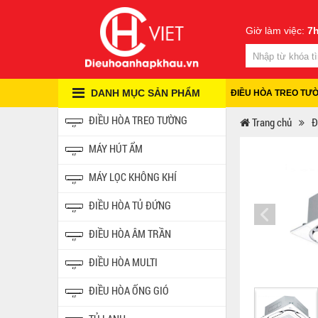
Giờ làm việc:
7h
DANH MỤC SẢN PHẨM
ĐIỀU HÒA TREO TƯ
ĐIỀU HÒA TREO TƯỜNG
Trang chủ
Đ
MÁY HÚT ẨM
MÁY LỌC KHÔNG KHÍ
ĐIỀU HÒA TỦ ĐỨNG
ĐIỀU HÒA ÂM TRẦN
ĐIỀU HÒA MULTI
ĐIỀU HÒA ỐNG GIÓ