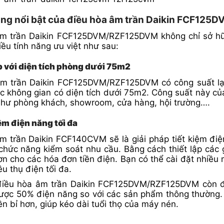
năng nổi bật của điều hòa âm trần Daikin FCF1
âm trần Daikin FCF125DVM/RZF125DVM không chỉ sở hữu
iều tính năng ưu việt như sau:
p với diện tích phòng dưới 75m2
âm trần Daikin FCF125DVM/RZF125DVM có công suất lạ
c không gian có diện tích dưới 75m2. Công suất này c
như phòng khách, showroom, cửa hàng, hội trường….
iệm điện năng tối đa
m trần Daikin FCF140CVM sẽ là giải pháp tiết kiệm điệ
chức năng kiểm soát nhu cầu. Bằng cách thiết lập các g
 hơn cho các hóa đơn tiền điện. Bạn có thể cài đặt nhiề
u thụ điện tối đa.
điều hòa âm trần Daikin FCF125DVM/RZF125DVM còn đư
được 50% điện năng so với các sản phẩm thông thường.
ền bỉ hơn, giúp kéo dài tuổi thọ của máy nén.