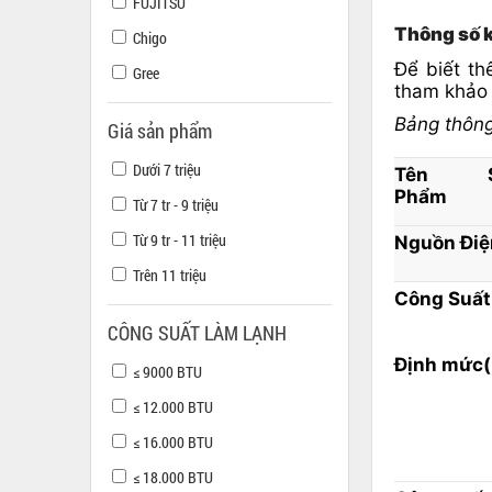
FUJITSU
Thông số 
Chigo
Để biết t
Gree
tham khảo
Bảng thôn
Giá sản phẩm
Dưới 7 triệu
Tên S
Phẩm
Từ 7 tr - 9 triệu
Từ 9 tr - 11 triệu
Nguồn Điệ
Trên 11 triệu
Công Suất
CÔNG SUẤT LÀM LẠNH
Định mức( 
≤ 9000 BTU
≤ 12.000 BTU
≤ 16.000 BTU
≤ 18.000 BTU