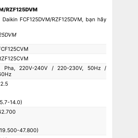
5DVM/RZF125DVM
rần Daikin FCF125DVM/RZF125DVM, bạn hãy
125DVM
FCF125CVM
RZF125CVM
1 Pha, 220V-240V / 220-230V, 50Hz /
60Hz
12.5
(5.7-14.0)
42.700
(19.500-47.800)