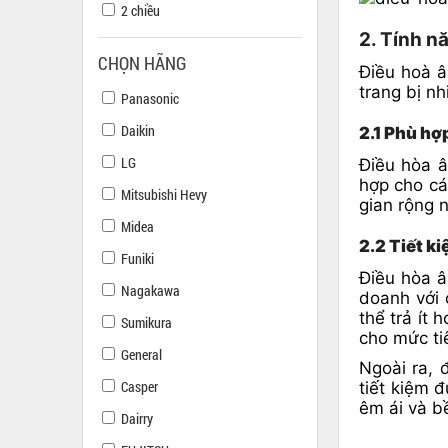
2 chiều
2. Tính 
CHỌN HÃNG
Điều hoà 
trang bị nh
Panasonic
Daikin
2.1 Phù hợ
LG
Điều hòa 
hợp cho cá
Mitsubishi Hevy
gian rộng 
Midea
2.2 Tiết k
Funiki
Điều hòa â
Nagakawa
doanh với 
thể trả ít
Sumikura
cho mức tiê
General
Ngoài ra, 
Casper
tiết kiệm 
êm ái và b
Dairry