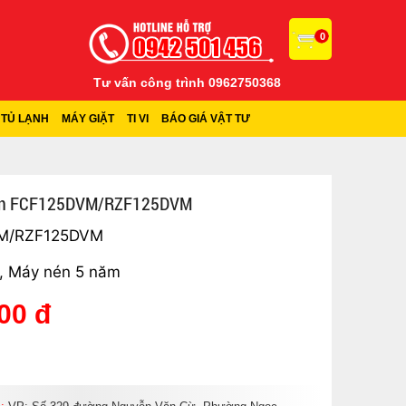
0
Tư vấn công trình 0962750368
TỦ LẠNH
MÁY GIẶT
TI VI
BÁO GIÁ VẬT TƯ
ikin FCF125DVM/RZF125DVM
VM/RZF125DVM
, Máy nén 5 năm
00 đ