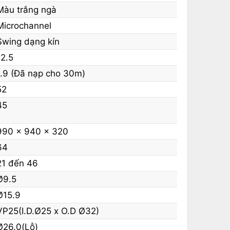
Màu trắng ngà
Microchannel
Swing dạng kín
12.5
1.9 (Đã nạp cho 30m)
52
45
990 x 940 x 320
64
21 đến 46
Ø9.5
Ø15.9
VP25(I.D.Ø25 x O.D Ø32)
Ø26.0(Lỗ)