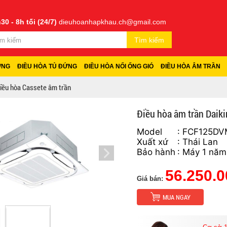
30 - 8h tối (24/7)
dieuhoanhapkhau.ch@gmail.com
Tìm kiếm
ỜNG
ĐIỀU HÒA TỦ ĐỨNG
ĐIỀU HÒA NỐI ỐNG GIÓ
ĐIỀU HÒA ÂM TRẦN
iều hòa Cassete âm trần
Điều hòa âm trần Da
Model
: FCF125D
Xuất xứ
: Thái Lan
Bảo hành
: Máy 1 năm
56.250.0
Giá bán:
MUA NGAY