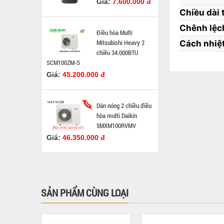
Giá:
7.600.000 đ
Chiều dài t
Chênh lệch
Điều hòa Multi
Mitsubishi Heavy 2
Cách nhiệ
chiều 34.000BTU
SCM100ZM-S
Giá:
45.200.000 đ
Dàn nóng 2 chiều điều
hòa multi Daikin
5MXM100RVMV
Giá:
46.350.000 đ
SẢN PHẨM CÙNG LOẠI