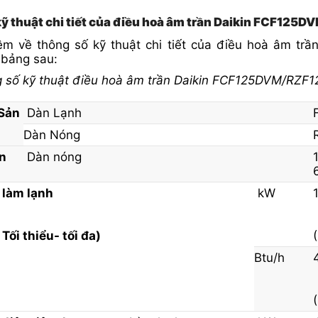
kỹ thuật chi tiết của điều hoà âm trần Daikin FCF12
hêm về thông số kỹ thuật chi tiết của điều hoà âm t
 bảng sau:
g số kỹ thuật điều hoà âm trần Daikin FCF125DVM/RZF
ản
Dàn Lạnh
Dàn Nóng
n
Dàn nóng
 làm lạnh
kW
Tối thiểu- tối đa)
Btu/h