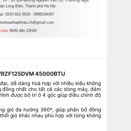
:
VP: Số 329 đường Nguyễn Văn Cừ, Phường Ngọc
ận Long Biên, Thành phố Hà Nội.
oại: 0243 652 0618 - 0989194397
dieuhoanhapkhau.ch@gmail.com
 cửa:
8h00 đến 22h00
DVM/RZF125DVM 45000BTU
ại, dễ dàng hoà hợp với nhiều kiểu không
ông đồng nhất cho tất cả các dòng máy, đảm
chỉnh được bố trí ở 4 góc giúp điều chỉnh độ
ồng gió đa hướng 360º, giúp phân bố đồng
u thổi gió khác nhau phù hợp với từng không