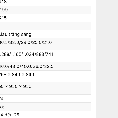
4.18
2.99
5.15
Màu trắng sáng
36.5/33.0/29.0/25.0/21.0
1.288/1.165/1.024/883/741
46.0/43.0/40.0/36.0/32.5
298 x 840 x 840
50 x 950 x 950
24
5.5
14 đến 25