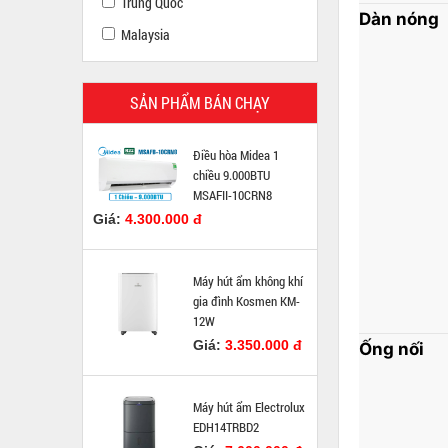
Trung Quốc
Dàn nóng
Malaysia
SẢN PHẨM BÁN CHẠY
Điều hòa Midea 1
chiều 9.000BTU
MSAFII-10CRN8
Giá:
4.300.000 đ
Máy hút ẩm không khí
gia đình Kosmen KM-
12W
Giá:
3.350.000 đ
Ống nối
Máy hút ẩm Electrolux
EDH14TRBD2