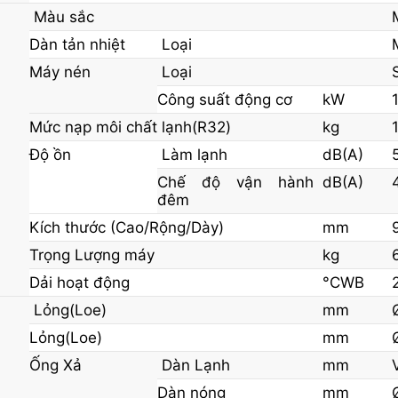
Màu sắc
Dàn tản nhiệt
Loại
Máy nén
Loại
Công suất động cơ
kW
Mức nạp môi chất lạnh(R32)
kg
Độ ồn
Làm lạnh
dB(A)
Chế độ vận hành
dB(A)
đêm
Kích thước (Cao/Rộng/Dày)
mm
Trọng Lượng máy
kg
Dải hoạt động
°CWB
Lỏng(Loe)
mm
Lỏng(Loe)
mm
Ống Xả
Dàn Lạnh
mm
Dàn nóng
mm