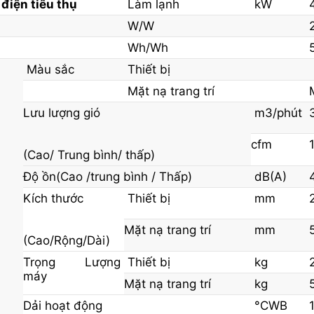
điện tiêu thụ
Làm lạnh
kW
W/W
Wh/Wh
Màu sắc
Thiết bị
Mặt nạ trang trí
Lưu lượng gió
m3/phút
cfm
(Cao/ Trung bình/ thấp)
Độ ồn(Cao /trung bình / Thấp)
dB(A)
Kích thước
Thiết bị
mm
Mặt nạ trang trí
mm
(Cao/Rộng/Dài)
Trọng Lượng
Thiết bị
kg
máy
Mặt nạ trang trí
kg
Dải hoạt động
°CWB