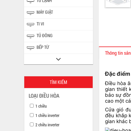
TỦ LẠNH
MÁY GIẶT
TI VI
TỦ ĐÔNG
BẾP TỪ
Thông tin sả
Đặc điểm
TÌM KIẾM
Điều hòa â
gian thiết
LOẠI ĐIỀU HÒA
bảo sự đồng
cao một c
1 chiều
Cửa gió đư
1 chiều inverter
đều khắp k
gian khác b
2 chiều inverter