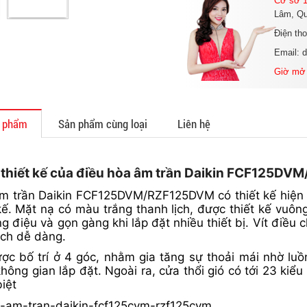
Cơ sở 1
Lâm, Qu
Điện th
Email: 
Giờ mở
n phẩm
Sản phẩm cùng loại
Liên hệ
 thiết kế của điều hòa âm trần Daikin FCF125
m trần Daikin FCF125DVM/RZF125DVM có thiết kế hiện đ
 kế. Mặt nạ có màu trắng thanh lịch, được thiết kế vu
 điệu và gọn gàng khi lắp đặt nhiều thiết bị. Vít điều 
ách dễ dàng.
ợc bố trí ở 4 góc, nhằm gia tăng sự thoải mái nhờ lu
hông gian lắp đặt. Ngoài ra, cửa thổi gió có tới 23 kiể
iệt