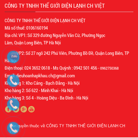
CÔNG TY TNHH THẾ GIỚI ĐIỆN LẠNH CH VIỆT
CÔNG TY TNHH THẾ GIỚI ĐIỆN LẠNH CH VIỆT
Mã số thuế: 0106160194
Địa chỉ: VP1: Số 329 đường Nguyễn Văn Cừ, Phường Ngọc
Lâm, Quận Long Biên, TP Hà Nội
VP2: Số 27 ngõ 242 Phú Viên, Phường Bồ Đề, Quận Long Biên, TP
Hà Nội
Điện thoại: 024 3652 0618 - Ms Quỳnh : 0942 501 456 -
0962750368
Email: dieuhoanhapkhau.ch@gmail.com
Kho hàng 1: Kho Cảng - Bạch Đằng - Hà Nội
Kho hàng 2: Số 622 - Minh Khai - Hà Nội
Kho hàng 3: Số 4 - Hoàng Diệu - Ba Đình - Hà Nội
Bản quyền thuộc về
CÔNG TY TNHH THẾ GIỚI ĐIỆN LẠNH CH
VIỆT