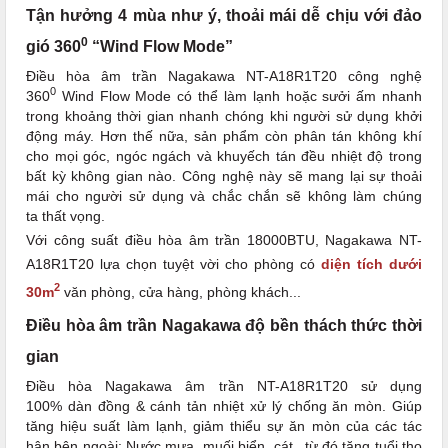
Tận hưởng 4 mùa như ý, thoải mái dễ chịu với đảo
0
gió 360
“Wind Flow Mode”
Điều hòa âm trần Nagakawa NT-A18R1T20 công nghệ
0
360
Wind Flow Mode có thể làm lạnh hoặc sưởi ấm nhanh
trong khoảng thời gian nhanh chóng khi người sử dụng khởi
động máy. Hơn thế nữa, sản phẩm còn phân tán không khí
cho mọi góc, ngóc ngách và khuyếch tán đều nhiệt độ trong
bất kỳ không gian nào. Công nghệ này sẽ mang lại sự thoải
mái cho người sử dụng và chắc chắn sẽ không làm chúng
ta thất vọng.
Với công suất điều hòa âm trần 18000BTU, Nagakawa NT-
A18R1T20 lựa chọn tuyệt vời cho phòng có
diện tích dưới
2
30m
văn phòng, cửa hàng, phòng khách...
Điều hòa âm trần Nagakawa độ bền thách thức thời
gian
Điều hòa Nagakawa âm trần NT-A18R1T20 sử dụng
100% dàn đồng & cánh tản nhiệt xử lý chống ăn mòn. Giúp
tăng hiệu suất làm lạnh, giảm thiểu sự ăn mòn của các tác
hân bên ngoài: Nước mưa, muối biển, cát...từ đó tăng tuổi thọ