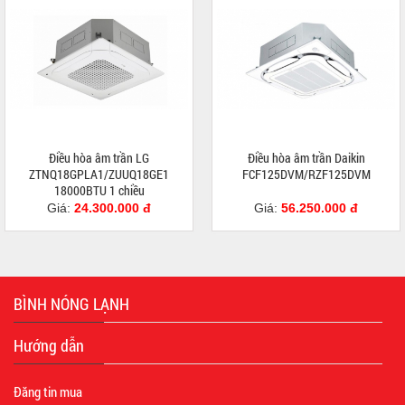
Điều hòa âm trần LG
Điều hòa âm trần Daikin
ZTNQ18GPLA1/ZUUQ18GE1
FCF125DVM/RZF125DVM
18000BTU 1 chiều
Giá:
24.300.000 đ
Giá:
56.250.000 đ
BÌNH NÓNG LẠNH
Hướng dẫn
Đăng tin mua