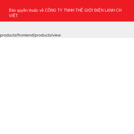
Bản quyền thuộc về
CÔNG TY TNHH THẾ GIỚI ĐIỆN LẠNH CH
VIỆT
products/frontend/products/view