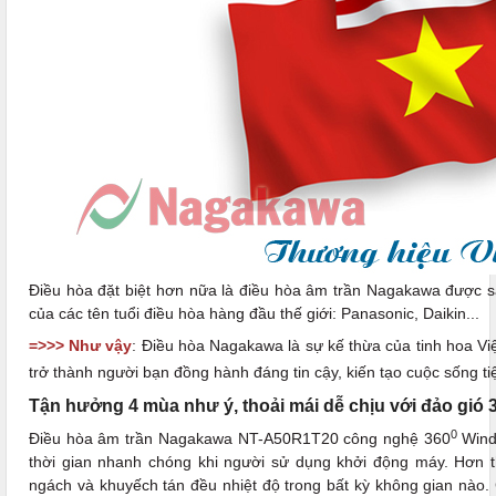
Điều hòa đặt biệt hơn nữa là điều hòa âm trần Nagakawa được sản
của các tên tuổi điều hòa hàng đầu thế giới: Panasonic, Daikin...
=>>> Như vậy
: Điều hòa Nagakawa là sự kế thừa của tinh hoa Vi
trở thành người bạn đồng hành đáng tin cậy, kiến tạo cuộc sống tiệ
Tận hưởng 4 mùa như ý, thoải mái dễ chịu với đảo gió 
0
Điều hòa âm trần Nagakawa NT-A50R1T20 công nghệ 360
Wind
thời gian nhanh chóng khi người sử dụng khởi động máy. Hơn 
ngách và khuyếch tán đều nhiệt độ trong bất kỳ không gian nào.