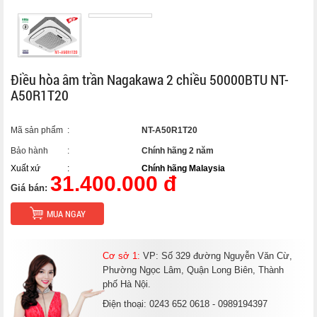
Điều hòa âm trần Nagakawa 2 chiều 50000BTU NT-
A50R1T20
Mã sản phẩm
:
NT-A50R1T20
Bảo hành
:
Chính hãng 2 năm
Xuất xứ
:
Chính hãng Malaysia
31.400.000 đ
Giá bán:
MUA NGAY
Cơ sở 1:
VP: Số 329 đường Nguyễn Văn Cừ,
Phường Ngọc Lâm, Quận Long Biên, Thành
phố Hà Nội.
Điện thoại: 0243 652 0618 - 0989194397