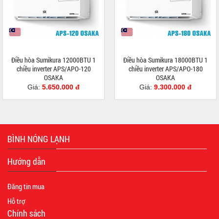
Điều hòa Sumikura 12000BTU 1
Điều hòa Sumikura 18000BTU 1
chiều inverter APS/APO-120
chiều inverter APS/APO-180
OSAKA
OSAKA
Giá:
5.650.000 đ
Giá:
9.300.000 đ
BÌNH NÓNG LẠNH
Hướng dẫn
Đăng tin mua
Hỗ trợ
Chính sách