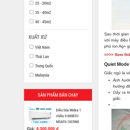
25 - 30m2
35 - 40m2
40 - 45m2
Sau thời gian
XUẤT XỨ
với máy điều
phủ ion Ag+ gi
Việt Nam
=>>> Xem th
Thái Lan
Quiet Mode
Trung Quốc
Giấc ngủ là v
Malaysia
Ảnh hưởn
hưởng đế
Gây ra b
SẢN PHẨM BÁN CHẠY
giấc.
...
Điều hòa Midea 1
chiều 9.000BTU
MSAFII-10CRN8
Giá:
4.300.000 đ