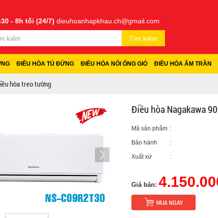
30 - 8h tối (24/7)
dieuhoanhapkhau.ch@gmail.com
Tìm kiếm
ỜNG
ĐIỀU HÒA TỦ ĐỨNG
ĐIỀU HÒA NỐI ỐNG GIÓ
ĐIỀU HÒA ÂM TRẦN
iều hòa treo tường
Điều hòa Nagakawa 9
Mã sản phẩm
:
Bảo hành
:
Xuất xứ
:
4.150.00
Giá bán:
MUA NGAY