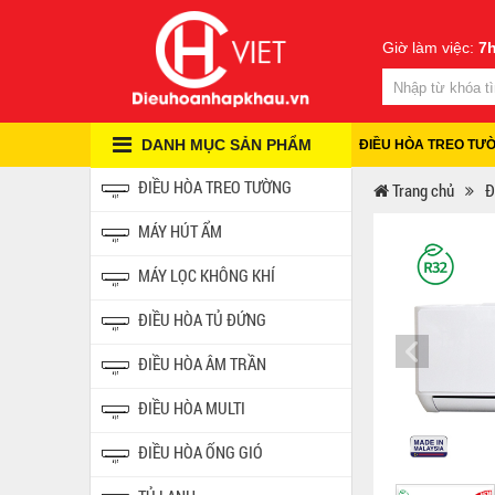
Giờ làm việc:
7h
DANH MỤC SẢN PHẨM
ĐIỀU HÒA TREO TƯ
ĐIỀU HÒA TREO TƯỜNG
Trang chủ
Đ
MÁY HÚT ẨM
MÁY LỌC KHÔNG KHÍ
ĐIỀU HÒA TỦ ĐỨNG
ĐIỀU HÒA ÂM TRẦN
ĐIỀU HÒA MULTI
ĐIỀU HÒA ỐNG GIÓ