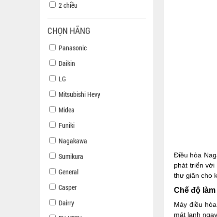
2 chiều
CHỌN HÃNG
Panasonic
Daikin
LG
Mitsubishi Hevy
Midea
Funiki
Nagakawa
Điều hòa Nag
Sumikura
phát triển vớ
General
thư giãn cho 
Casper
Chế độ làm
Dairry
Máy điều hòa
mát lạnh ngay 