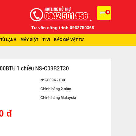
0
Tư vấn công trình 0962750368
TỦ LẠNH
MÁY GIẶT
TI VI
BÁO GIÁ VẬT TƯ
000BTU 1 chiều NS-C09R2T30
NS-C09R2T30
Chính hãng 2 năm
Chính hãng Malaysia
0 đ