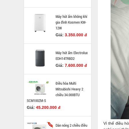
Máy hút ẩm không khí
gia đình Kosmen KM-
12W
Giá:
3.350.000 đ
Máy hút ẩm Electrolux
EDH14TRBD2
Giá:
7.600.000 đ
Điều hòa Multi
Mitsubishi Heavy 2
chiều 34.000BTU
SCM100ZM-S
Giá:
45.200.000 đ
Vì thế điều 
Dàn nóng 2 chiều điều