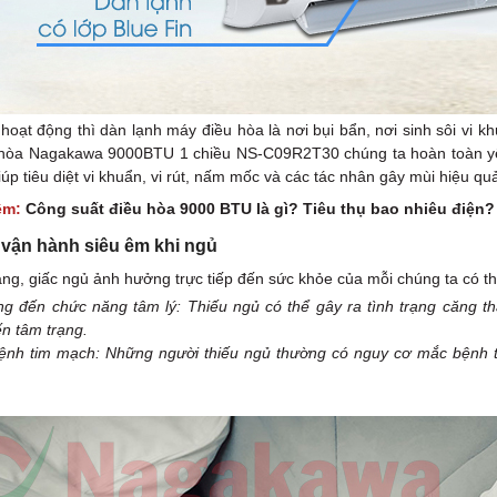
 hoạt động thì dàn lạnh máy điều hòa là nơi bụi bẩn, nơi sinh sôi vi 
 hòa Nagakawa 9000BTU 1 chiều NS-C09R2T30 chúng ta hoàn toàn yên
úp tiêu diệt vi khuẩn, vi rút, nấm mốc và các tác nhân gây mùi hiệu qu
êm:
Công suất điều hòa 9000 BTU là gì? Tiêu thụ bao nhiêu điện?
 vận hành siêu êm khi ngủ
àng, giấc ngủ ảnh hưởng trực tiếp đến sức khỏe của mỗi chúng ta có t
g đến chức năng tâm lý: Thiếu ngủ có thể gây ra tình trạng căng th
n tâm trạng.
ệnh tim mạch: Những người thiếu ngủ thường có nguy cơ mắc bệnh 