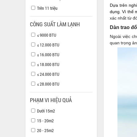
Dựa trên nghi
Trên 11 triệu
dụng. Vì thế
xác nhất từ đ
CÔNG SUẤT LÀM LẠNH
Dàn trao đổ
≤ 9000 BTU
Ngoài việc ch
quan trọng ản
≤ 12.000 BTU
≤ 16.000 BTU
≤ 18.000 BTU
≤ 24.000 BTU
≤ 28.000 BTU
PHẠM VI HIỆU QUẢ
Dưới 15m2
15 - 20m2
20 - 25m2