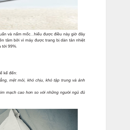
khuẩn và nấm mốc...hiểu được điều này giờ đây
 tâm bởi vì máy được trang bị dàn tản nhiệt
ả tới 99%.
hể kể đến:
ẳng, mệt mỏi, khó chịu, khó tập trung và ảnh
tim mạch cao hơn so với những người ngủ đủ