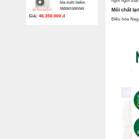
nghỉ ngơi thật
hòa multi Daikin
5MXM100RVMV
Môi chất lạ
Giá:
46.350.000 đ
Điều hòa Naga