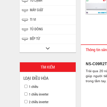
TỦ LẠNH
MÁY GIẶT
TI VI
TỦ ĐÔNG
BẾP TỪ
Thông tin sả
NS-C09R2T3
TÌM KIẾM
Trải qua 20 n
giúp người ti
LOẠI ĐIỀU HÒA
trong tầm tay.
1 chiều
1 chiều inverter
2 chiều inverter