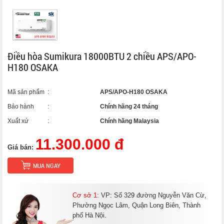
Điều hòa Sumikura 18000BTU 2 chiều APS/APO-
H180 OSAKA
Mã sản phẩm
:
APS/APO-H180 OSAKA
Bảo hành
:
Chính hãng 24 tháng
Xuất xứ
:
Chính hãng Malaysia
11.300.000 đ
Giá bán:
MUA NGAY
Cơ sở 1:
VP: Số 329 đường Nguyễn Văn Cừ,
Phường Ngọc Lâm, Quận Long Biên, Thành
phố Hà Nội.