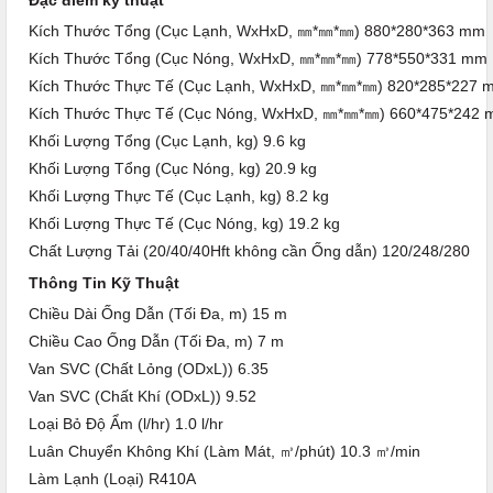
Đặc điểm kỹ thuật
Kích Thước Tổng (Cục Lạnh, WxHxD, ㎜*㎜*㎜) 880*280*363 mm
Kích Thước Tổng (Cục Nóng, WxHxD, ㎜*㎜*㎜) 778*550*331 mm
Kích Thước Thực Tế (Cục Lạnh, WxHxD, ㎜*㎜*㎜) 820*285*227 
Kích Thước Thực Tế (Cục Nóng, WxHxD, ㎜*㎜*㎜) 660*475*242
Khối Lượng Tổng (Cục Lạnh, kg) 9.6 kg
Khối Lượng Tổng (Cục Nóng, kg) 20.9 kg
Khối Lượng Thực Tế (Cục Lạnh, kg) 8.2 kg
Khối Lượng Thực Tế (Cục Nóng, kg) 19.2 kg
Chất Lượng Tải (20/40/40Hft không cần Ống dẫn) 120/248/280
Thông Tin Kỹ Thuật
Chiều Dài Ống Dẫn (Tối Đa, m) 15 m
Chiều Cao Ống Dẫn (Tối Đa, m) 7 m
Van SVC (Chất Lỏng (ODxL)) 6.35
Van SVC (Chất Khí (ODxL)) 9.52
Loại Bỏ Độ Ẩm (l/hr) 1.0 l/hr
Luân Chuyển Không Khí (Làm Mát, ㎥/phút) 10.3 ㎥/min
Làm Lạnh (Loại) R410A