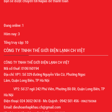
Bạn sẽ được chuyển tới Napas để thanh toán
Đang online:
1
Hôm nay:
3
Tổng truy cập:
10
CÔNG TY TNHH THẾ GIỚI ĐIỆN LẠNH CH VIỆT
CÔNG TY TNHH THẾ GIỚI ĐIỆN LẠNH CH VIỆT
Mã số thuế: 0106160194
Địa chỉ: VP1: Số 329 đường Nguyễn Văn Cừ, Phường Ngọc
Lâm, Quận Long Biên, TP Hà Nội
VP2: Số 27 ngõ 242 Phú Viên, Phường Bồ Đề, Quận Long Biên, TP
Hà Nội
Điện thoại: 024 3652 0618 - Ms Quỳnh : 0942 501 456 -
0962750368
Email: dieuhoanhapkhau.ch@gmail.com