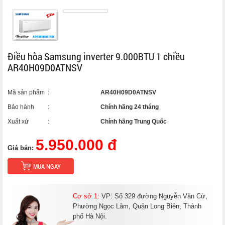
Điều hòa Samsung inverter 9.000BTU 1 chiều
AR40H09D0ATNSV
Mã sản phẩm
:
AR40H09D0ATNSV
Bảo hành
:
Chính hãng 24 tháng
Xuất xứ
:
Chính hãng Trung Quốc
5.950.000 đ
Giá bán:
MUA NGAY
Cơ sở 1:
VP: Số 329 đường Nguyễn Văn Cừ,
Phường Ngọc Lâm, Quận Long Biên, Thành
phố Hà Nội.