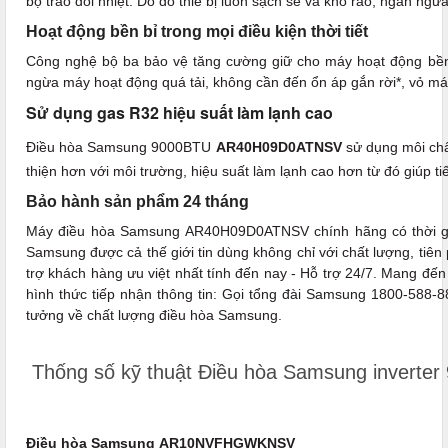
bộ trao đổi nhiệt. Do đó thiế bị luôn sạch sẽ và khô ráo, ngăn ngừ
Hoạt động bền bỉ trong mọi điều kiện thời tiết
Công nghệ bộ ba bảo vệ tăng cường giữ cho máy hoạt động bền b
ngừa máy hoạt động quá tải, không cần đến ổn áp gắn rời*, vỏ má
Sử dụng gas R32 hiệu suất làm lạnh cao
Điều hòa Samsung 9000BTU
AR40H09D0ATNSV
sử dụng môi chấ
thiện hơn với môi trường, hiệu suất làm lạnh cao hơn từ đó giúp t
Bảo hành sản phẩm 24 tháng
Máy điều hòa Samsung AR40H09D0ATNSV chính hãng có thời g
Samsung được cả thế giới tin dùng không chỉ với chất lượng, ti
trợ khách hàng ưu việt nhất tính đến nay - Hỗ trợ 24/7. Mang đến 
hình thức tiếp nhận thông tin: Gọi tổng đài Samsung 1800-588-889
tưởng về chất lượng điều hòa Samsung.
Thống số kỹ thuật Điều hòa Samsung invert
Điều hòa Samsung AR10NVFHGWKNSV