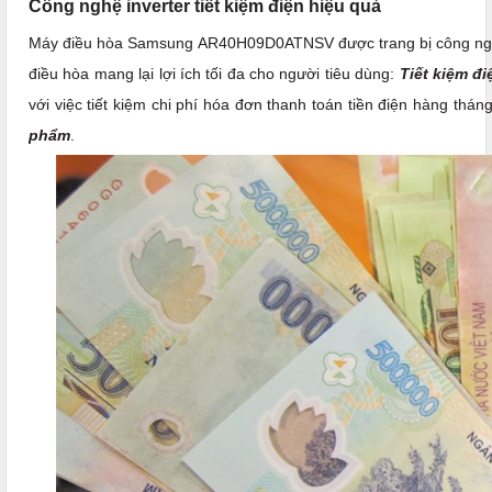
Công nghệ inverter tiết kiệm điện hiệu quả
Máy điều hòa Samsung AR40H09D0ATNSV
được trang bị công ngh
điều hòa mang lại lợi ích tối đa cho người tiêu dùng:
Tiết kiệm đ
với việc tiết kiệm chi phí hóa đơn thanh toán tiền điện hàng thán
phẩm
.