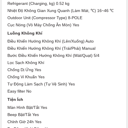
Refrigerant (Charging, kg) 0.52 kg
Nhiệt Độ Không Gian Xung Quanh (Làm Mát, ℃) 16~46 ℃
Outdoor Unit (Compressor Type) 8-POLE
Cục Nóng (Vỏ Máy Chống Ăn Mòn) Yes
Luồng Không Khí
Điều Khiển Hướng Không Khí (Lên/Xuống) Auto
Điều Khiển Hướng Không Khí (Trái/Phải) Manual
Bước Điều Khiển Hướng Không Khí (Mát/Quạt) 5/4
Lọc Sạch Không Khí
Chống Dị Ứng Yes
Chống Vi Khuẩn Yes
Tự Động Làm Sạch (Tự Vệ Sinh) Yes
Easy filter No
Tiện Ích
Màn Hình Bật/Tắt Yes
Beep Bật/Tắt Yes
Chỉnh Giờ 24h Yes