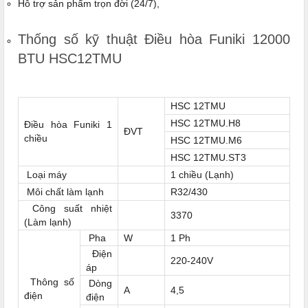
Hỗ trợ sản phẩm trọn đời (24/7),
Thống số kỹ thuật Điều hòa Funiki 12000
BTU HSC12TMU
HSC 12TMU
HSC 12TMU.H8
Điều hòa Funiki 1
ĐVT
chiều
HSC 12TMU.M6
HSC 12TMU.ST3
Loại máy
1 chiều (Lạnh)
Môi chất làm lạnh
R32/430
Công suất nhiệt
3370
(Làm lạnh)
Pha
W
1 Ph
Điện
220-240V
áp
Thông số
Dòng
A
4,5
điện
điện