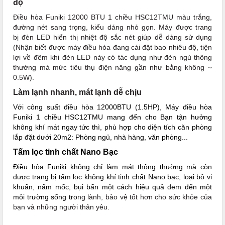
độ
Điều hòa Funiki 12000 BTU 1 chiều HSC12TMU màu trắng,
đường nét sang trọng, kiểu dáng nhỏ gọn. Máy được trang
bị đèn LED hiển thị nhiệt độ sắc nét giúp dễ dàng sử dụng
(Nhận biết được máy điều hòa đang cài đặt bao nhiêu độ, tiện
lợi về đêm khi đèn LED này có tác dụng như đèn ngủ thông
thường mà mức tiêu thụ điện năng gần như bằng không ~
0.5W).
Làm lạnh nhanh, mát lạnh dễ chịu
Với công suất điều hòa 12000BTU (1.5HP), Máy điều hòa
Funiki 1 chiều HSC12TMU mang đến cho Bạn tận hưởng
không khí mát ngay tức thì, phù hợp cho diện tích căn phòng
lắp đặt dưới 20m2: Phòng ngủ, nhà hàng, văn phòng...
Tấm lọc tinh chất Nano Bạc
Điều hòa Funiki không chỉ làm mát thông thường mà còn
được trang bị tấm lọc không khí tinh chất Nano bạc, loại bỏ vi
khuẩn, nấm mốc, bụi bẩn một cách hiệu quả đem đến một
môi trường sống tro
ng lành, bảo vệ tốt hơn cho sức khỏe của
bạn và những người thân yêu.