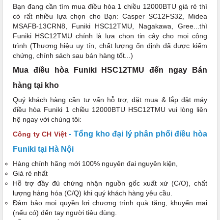
Bạn đang cần tìm mua điều hòa 1 chiều 12000BTU giá rẻ thì
có rất nhiều lựa chọn cho Bạn: Casper SC12FS32, Midea
MSAFB-13CRN8, Funiki HSC12TMU, Nagakawa, Gree...thì
Funiki HSC12TMU chính là lựa chọn tin cậy cho mọi công
trình (Thương hiệu uy tín, chất lượng ổn định đã được kiểm
chứng, chính sách sau bán hàng tốt...)
Mua điều hòa Funiki HSC12TMU đến ngay Bán
hàng tại kho
Quý khách hàng cần tư vấn hỗ trợ, đặt mua & lắp đặt máy
điều hòa Funiki 1 chiều 12000BTU HSC12TMU vui lòng liên
hệ ngay với chúng tôi:
- Tổng kho đại lý phân phối điều hòa
Công ty CH Việt
Funiki tại Hà Nội
Hàng chính hãng mới 100% nguyên đai nguyên kiện,
Giá rẻ nhất
Hỗ trợ đầy đủ chứng nhận nguồn gốc xuất xứ (C/O), chất
lượng hàng hóa (C/Q) khi quý khách hàng yêu cầu.
Đảm bảo mọi quyền lợi chương trình quà tặng, khuyến mại
(nếu có) đến tay người tiêu dùng.