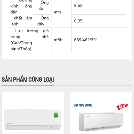
Ống
9,52
kính ống
hồi
dẫn
mm
chất làm
Ống
6,35
lạnh
đẩy
Lưu lượng gió
trong nhà
m³/h
639/462/391
(Cao/Trung
bình/Thấp)
SẢN PHẨM CÙNG LOẠI