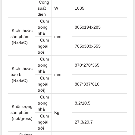
Công
suất
W
1035
điện
Cụm
trong
805x194x285
Kích thước
nhà
sản phẩm
mm
Cụm
(RxSxC)
ngoài
765x303x555
trời
Cụm
trong
870*270*365
Kích thước
nhà
bao bì
mm
Cụm
(RxSxC)
ngoài
887*337*610
trời)
Cụm
trong
8.2/10.5
Khối lượng
nhà
sản phẩm
Kg
Cụm
(net/gross)
ngoài
27.3/29.7
trời
Đường