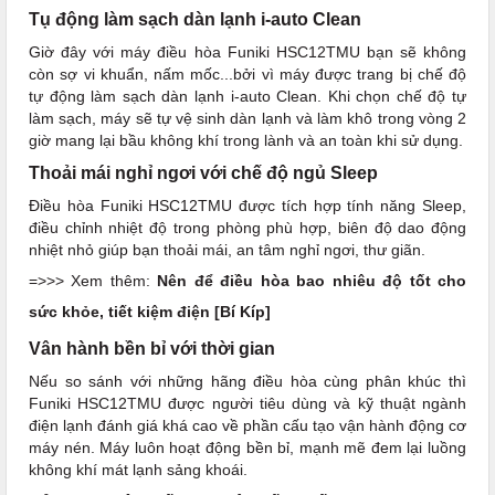
Tụ động làm sạch dàn lạnh i-auto Clean
Giờ đây với máy điều hòa Funiki HSC12TMU bạn sẽ không
còn sợ vi khuẩn, nấm mốc...bởi vì máy được trang bị chế độ
tự động làm sạch dàn lạnh i-auto Clean. Khi chọn chế độ tự
làm sạch, máy sẽ tự vệ sinh dàn lạnh và làm khô trong vòng 2
giờ mang lại bầu không khí trong lành và an toàn khi sử dụng.
Thoải mái nghỉ ngơi với chế độ ngủ Sleep
Điều hòa Funiki HSC12TMU được tích hợp tính năng Sleep,
điều chỉnh nhiệt độ trong phòng phù hợp, biên độ dao động
nhiệt nhỏ giúp bạn thoải mái, an tâm nghỉ ngơi, thư giãn.
=>>> Xem thêm:
Nên để điều hòa bao nhiêu độ tốt cho
sức khỏe, tiết kiệm điện [Bí Kíp]
Vân hành bền bỉ với thời gian
Nếu so sánh với những hãng điều hòa cùng phân khúc thì
Funiki HSC12TMU được người tiêu dùng và kỹ thuật ngành
điện lạnh đánh giá khá cao về phần cấu tạo vận hành động cơ
máy nén. Máy luôn hoạt động bền bỉ, mạnh mẽ đem lại luồng
không khí mát lạnh sảng khoái.