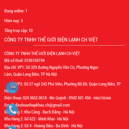
Đang online:
1
Hôm nay:
3
Tổng truy cập:
10
CÔNG TY TNHH THẾ GIỚI ĐIỆN LẠNH CH VIỆT
CÔNG TY TNHH THẾ GIỚI ĐIỆN LẠNH CH VIỆT
Mã số thuế: 0106160194
Địa chỉ: VP1: Số 329 đường Nguyễn Văn Cừ, Phường Ngọc
Lâm, Quận Long Biên, TP Hà Nội
VP2: Số 27 ngõ 242 Phú Viên, Phường Bồ Đề, Quận Long Biên, TP
Hà Nội
Điện thoại: 024 3652 0618 - Ms Quỳnh : 0942 501 456 -
0962750368
Email: dieuhoanhapkhau.ch@gmail.com
Kho hàng 1: Kho Cảng - Bạch Đằng - Hà Nội
Kho hàng 2: Số 622 - Minh Khai - Hà Nội
Kho hàng 3: Số 4 - Hoàng Diệu - Ba Đình - Hà Nội