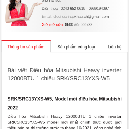
phố Hà Nội.
Điện thoại: 0243 652 0618 - 0989194397
Email: dieuhoanhapkhau.ch@gmail.com
Giờ mở cửa:
8h00 đến 22h00
Thông tin sản phẩm
Sản phẩm cùng loại
Liên hệ
Bài viết Điều hòa Mitsubishi Heavy inverter
12000BTU 1 chiều SRK/SRC13YXS-W5
SRK/SRC13YXS-W5, Model mới điều hòa Mitsubishi
2022
Điều hòa Mitsubishi Heavy 12000BTU 1 chiều inverter
SRK/SRC13YXS-W5 model mới nhất chính thức được giới
thiệu bán ra thị trường nước ta tháng 10/2021, công nghệ tính