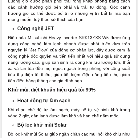
Luồng gió được phân phối trải rộng khắp phòng bằng cách
đảo cánh hướng gió bên phải và trái tự động. Góc cánh
hướng gió có thể được bố trí ở những vị trí bất kì mà bạn
mong muốn, tuỳ theo sở thích của bạn.
Công nghệ JET
Điều hòa Mitsubishi Heavy inverter SRK13YXS-W5 được ứng
dụng công nghệ làm lạnh nhanh được phát triển dựa trên
nguyên lý “Jet Flow” của động cơ phản lực, đây được xem là
công nghệ độc quyền và tiến tiến nhất với hiểu quả sử dụng
năng lượng cao, giúp sản sinh ra dòng khí lưu lượng lớn, thổi
xa và lan tỏa đều mọi ngóc ngách trong phòng với công suất
tiêu thụ điện tối thiểu, giúp tiết kiệm điện năng tiêu thụ giảm
tiền điện hàng tháng cho gia đình bạn.
Khử mùi, diệt khuẩn hiệu quả tới 99%
Hoạt động tự làm sạch
Khi chọn chế độ tự làm sạch, máy sẽ tự vệ sinh khô trong
vòng 2 giờ, dàn lạnh được làm khô và hạn chế nấm mốc,
Bộ lọc khử mùi Solar
Bộ lọc khử mùi Solar giúp ngăn chặn các mùi hôi khó chịu như