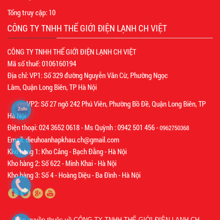
Tổng truy cập:
10
CÔNG TY TNHH THẾ GIỚI ĐIỆN LẠNH CH VIỆT
CÔNG TY TNHH THẾ GIỚI ĐIỆN LẠNH CH VIỆT
Mã số thuế: 0106160194
Địa chỉ: VP1: Số 329 đường Nguyễn Văn Cừ, Phường Ngọc
Lâm, Quận Long Biên, TP Hà Nội
VP2: Số 27 ngõ 242 Phú Viên, Phường Bồ Đề, Quận Long Biên, TP
Hà Nội
Điện thoại: 024 3652 0618 - Ms Quỳnh : 0942 501 456 -
0962750368
Email: dieuhoanhapkhau.ch@gmail.com
Kho hàng 1: Kho Cảng - Bạch Đằng - Hà Nội
Kho hàng 2: Số 622 - Minh Khai - Hà Nội
Kho hàng 3: Số 4 - Hoàng Diệu - Ba Đình - Hà Nội
Bản quyền thuộc về
CÔNG TY TNHH THẾ GIỚI ĐIỆN LẠNH CH