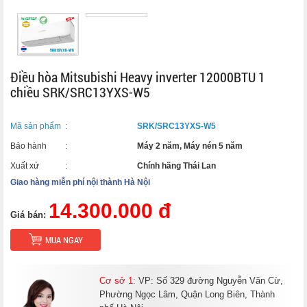
Điều hòa Mitsubishi Heavy inverter 12000BTU 1
chiều SRK/SRC13YXS-W5
Mã sản phẩm
:
SRK/SRC13YXS-W5
Bảo hành
:
Máy 2 năm, Máy nén 5 năm
Xuất xứ
:
Chính hãng Thái Lan
Giao hàng miễn phí nội thành Hà Nội
14.300.000 đ
Giá bán:
MUA NGAY
Cơ sở 1:
VP: Số 329 đường Nguyễn Văn Cừ,
Phường Ngọc Lâm, Quận Long Biên, Thành