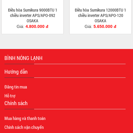
Điều hòa Sumikura 9000BTU 1
Điều hòa Sumikura 12000BTU 1
chiều inverter APS/APO-092
chiều inverter APS/APO-120
OSAKA
OSAKA
Giá:
4.800.000 đ
Giá:
5.650.000 đ
BÌNH NÓNG LẠNH
Hướng dẫn
Đăng tin mua
Hỗ trợ
Chính sách
Mua hàng và thanh toán
Chính sách vận chuyển