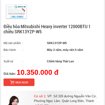
Điều hòa Mitsubishi Heavy inverter 12000BTU 1
chiều SRK13YZP-W5
Mã sản phẩm
:
SRK13YZP-W5
Bảo hành
:
Máy 2 năm, máy nén 5 năm
Xuất xứ
:
Chính hãng Thái Lan
10.350.000 đ
Giá bán:
MUA NGAY
Cơ sở 1:
VP: Số 329 đường Nguyễn Văn Cừ,
Phường Ngọc Lâm, Quận Long Biên, Thành