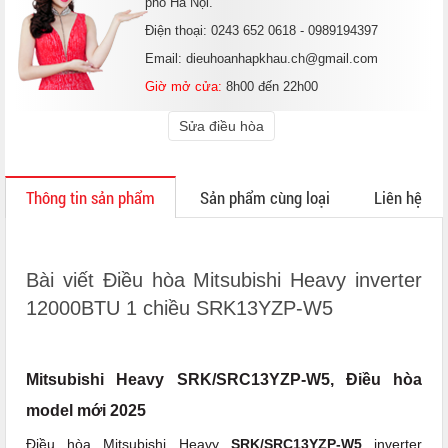
phố Hà Nội.
Điện thoại: 0243 652 0618 - 0989194397
Email: dieuhoanhapkhau.ch@gmail.com
Giờ mở cửa:
8h00 đến 22h00
Sửa điều hòa
Thông tin sản phẩm
Sản phẩm cùng loại
Liên hệ
Bài viết Điều hòa Mitsubishi Heavy inverter
12000BTU 1 chiều SRK13YZP-W5
Mitsubishi Heavy SRK/SRC13YZP-W5, Điều hòa
model mới 2025
Điều hòa Mitsubishi Heavy
SRK/SRC13YZP-W5
inverter