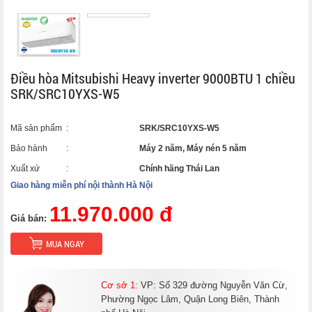
Điều hòa Mitsubishi Heavy inverter 9000BTU 1 chiều
SRK/SRC10YXS-W5
Mã sản phẩm
:
SRK/SRC10YXS-W5
Bảo hành
:
Máy 2 năm, Máy nén 5 năm
Xuất xứ
:
Chính hãng Thái Lan
Giao hàng miễn phí nội thành Hà Nội
11.970.000 đ
Giá bán:
MUA NGAY
Cơ sở 1:
VP: Số 329 đường Nguyễn Văn Cừ,
Phường Ngọc Lâm, Quận Long Biên, Thành