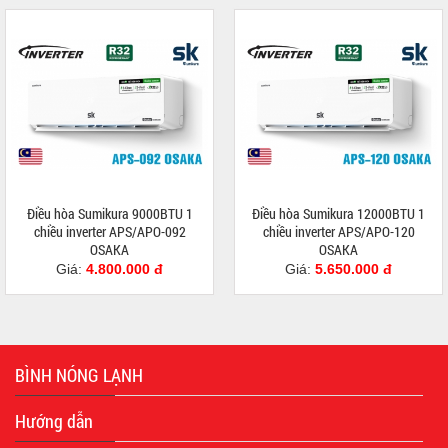
Điều hòa Sumikura 9000BTU 1
Điều hòa Sumikura 12000BTU 1
chiều inverter APS/APO-092
chiều inverter APS/APO-120
OSAKA
OSAKA
Giá:
4.800.000 đ
Giá:
5.650.000 đ
BÌNH NÓNG LẠNH
Hướng dẫn