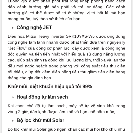
Luồng gió được phân phối trải rộng khắp phòng bằng cách
đảo cánh hướng gió bên phải và trái tự động. Góc cánh
hướng gió có thể được bố trí ở những vị trí bất kì mà bạn
mong muốn, tuỳ theo sở thích của bạn.
Công nghệ JET
Điều hòa Mitsu Heavy inverter SRK10YXS-W5 được ứng dụng
công nghệ làm lạnh nhanh được phát triển dựa trên nguyên lý
“Jet Flow” của động cơ phản lực, đây được xem là công nghệ
độc quyền và tiến tiến nhất với hiểu quả sử dụng năng lượng
cao, giúp sản sinh ra dòng khí lưu lượng lớn, thổi xa và lan tỏa
đều mọi ngóc ngách trong phòng với công suất tiêu thụ điện
tối thiểu, giúp tiết kiệm điện năng tiêu thụ giảm tiền điện hàng
tháng cho gia đình bạn.
Khử mùi, diệt khuẩn hiệu quả tới 99%
Hoạt động tự làm sạch
Khi chọn chế độ tự làm sạch, máy sẽ tự vệ sinh khô trong
vòng 2 giờ, dàn lạnh được làm khô và hạn chế nấm mốc,
Bộ lọc khử mùi Solar
Bộ lọc khử mùi Solar giúp ngăn chặn các mùi hôi khó chịu như