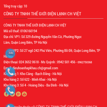
Tổng truy cập:
10
CÔNG TY TNHH THẾ GIỚI ĐIỆN LẠNH CH VIỆT
CÔNG TY TNHH THẾ GIỚI ĐIỆN LẠNH CH VIỆT
Mã số thuế: 0106160194
Địa chỉ: VP1: Số 329 đường Nguyễn Văn Cừ, Phường Ngọc
Lâm, Quận Long Biên, TP Hà Nội
VP2: Số 27 ngõ 242 Phú Viên, Phường Bồ Đề, Quận Long Biên, TP
Hà Nội
Điện thoại: 024 3652 0618 - Ms Quỳnh : 0942 501 456 -
0962750368
Email: dieuhoanhapkhau.ch@gmail.com
Kho hàng 1: Kho Cảng - Bạch Đằng - Hà Nội
Kho hàng 2: Số 622 - Minh Khai - Hà Nội
Kho hàng 3: Số 4 - Hoàng Diệu - Ba Đình - Hà Nội
Bản quyền thuộc về
CÔNG TY TNHH THẾ GIỚI ĐIỆN LẠNH CH