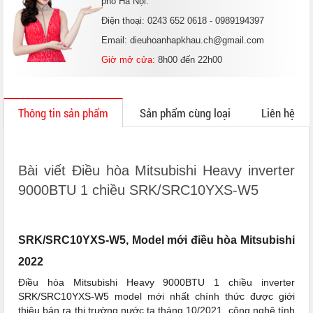
phố Hà Nội.
Điện thoại: 0243 652 0618 - 0989194397
Email: dieuhoanhapkhau.ch@gmail.com
Giờ mở cửa:
8h00 đến 22h00
Thông tin sản phẩm
Sản phẩm cùng loại
Liên hệ
Bài viết Điều hòa Mitsubishi Heavy inverter
9000BTU 1 chiều SRK/SRC10YXS-W5
SRK/SRC10YXS-W5, Model mới điều hòa Mitsubishi
2022
Điều hòa Mitsubishi Heavy 9000BTU 1 chiều inverter
SRK/SRC10YXS-W5 model mới nhất chính thức được giới
thiệu bán ra thị trường nước ta tháng 10/2021, công nghệ tính