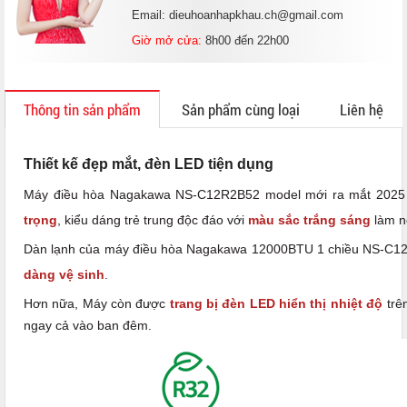
Email: dieuhoanhapkhau.ch@gmail.com
Giờ mở cửa:
8h00 đến 22h00
Thông tin sản phẩm
Sản phẩm cùng loại
Liên hệ
Thiết kế đẹp mắt, đèn LED tiện dụng
Máy điều hòa Nagakawa NS-C12R2B52 model mới ra mắt 2025 
trọng
, kiểu dáng trẻ trung độc đáo với
màu sắc trắng sáng
làm nổ
Dàn lạnh của máy điều hòa Nagakawa 12000BTU 1 chiều NS-C1
dàng vệ sinh
.
Hơn nữa, Máy còn được
trang bị đèn LED hiển thị nhiệt độ
trên
ngay cả vào ban đêm.