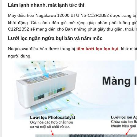
Làm lạnh nhanh, mát lạnh tức thì
Máy điều hòa Nagakawa 12000 BTU NS-C12R2B52 được trang bị 
khởi động. Các cánh đảo gió mở rộng giúp phân phối luồng gi
C12R2B52 sẽ mang đến cho Bạn những phút giây thư giãn, thoải 
Lưới lọc ngăn ngừa bụi bẩn và nấm mốc
Nagakawa điều hòa được trang bị
tấm lưới lọc lọc bụi
, khử mùi
người dùng.