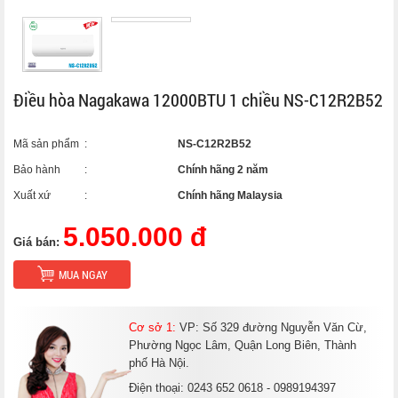
Điều hòa Nagakawa 12000BTU 1 chiều NS-C12R2B52
Mã sản phẩm
:
NS-C12R2B52
Bảo hành
:
Chính hãng 2 năm
Xuất xứ
:
Chính hãng Malaysia
5.050.000 đ
Giá bán:
MUA NGAY
Cơ sở 1:
VP: Số 329 đường Nguyễn Văn Cừ,
Phường Ngọc Lâm, Quận Long Biên, Thành
phố Hà Nội.
Điện thoại: 0243 652 0618 - 0989194397