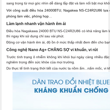
sang trọng từ mọi góc nhìn dễ dàng lắp đặt và làm nổi bật mọi khôn
Với công suất điều hòa 24000BTU, Nagakwa NS-C24R2U86 lựa ch
phòng làm việc, phòng họp…
Làm lạnh nhanh vận hành êm ái
Điều hòa Nagakawa 24000 BTU NS-C24R2U86 có khả năng làm lạ
thì ngay khi sử dụng chỉ sau vài phút.
Động cơ vận hành êm ái, độ ồn ở mức thấp nhất đem đến cho bạn k
Công nghệ Nano Ag+ CHẲNG SỢ vi khuẩn, vi rút
Trước tình trạng ô nhiễm không khí khói bụi ngày càng nhiều đặc
nghiêm trọng đến sức khỏe của mọi trường.
Do thực tế tình trạng thời tiết của nước ta nồm ẩm...nấm mốc, vi kh