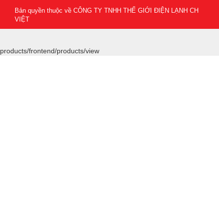
Bản quyền thuộc về
CÔNG TY TNHH THẾ GIỚI ĐIỆN LẠNH CH
VIỆT
products/frontend/products/view