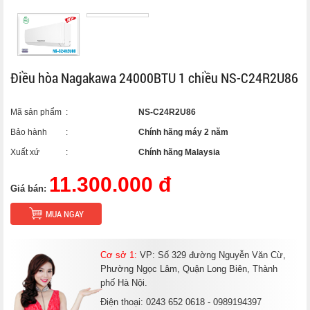
Điều hòa Nagakawa 24000BTU 1 chiều NS-C24R2U86
Mã sản phẩm
:
NS-C24R2U86
Bảo hành
:
Chính hãng máy 2 năm
Xuất xứ
:
Chính hãng Malaysia
11.300.000 đ
Giá bán:
MUA NGAY
Cơ sở 1:
VP: Số 329 đường Nguyễn Văn Cừ,
Phường Ngọc Lâm, Quận Long Biên, Thành
phố Hà Nội.
Điện thoại: 0243 652 0618 - 0989194397