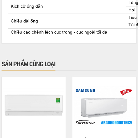
Lỏn
Kích cỡ ống dẫn
Hơi
Tiêu
Chiều dài ống
Tối 
Chiều cao chênh lệch cục trong - cục ngoài tối đa
SẢN PHẨM CÙNG LOẠI